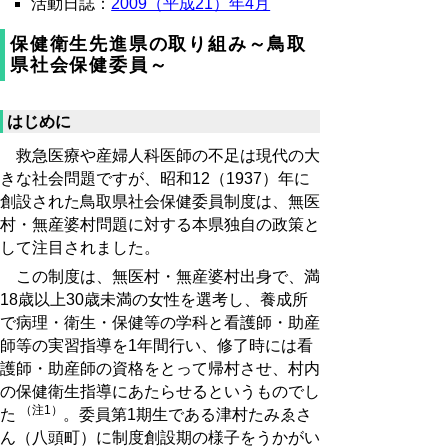
活動日誌：
2009（平成21）年4月
保健衛生先進県の取り組み～鳥取
県社会保健委員～
はじめに
救急医療や産婦人科医師の不足は現代の大
きな社会問題ですが、昭和12（1937）年に
創設された鳥取県社会保健委員制度は、無医
村・無産婆村問題に対する本県独自の政策と
して注目されました。
この制度は、無医村・無産婆村出身で、満
18歳以上30歳未満の女性を選考し、養成所
で病理・衛生・保健等の学科と看護師・助産
師等の実習指導を1年間行い、修了時には看
護師・助産師の資格をとって帰村させ、村内
の保健衛生指導にあたらせるというものでし
（注1）
た
。委員第1期生である津村たみゑさ
ん（八頭町）に制度創設期の様子をうかがい