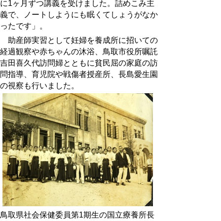
に1ヶ月ずつ講義を受けました。詰めこみ主
義で、ノートしようにも眠くてしょうがなか
ったです」。
助産師実習として妊婦を養成所に招いての
経過観察や赤ちゃんの沐浴、鳥取市役所嘱託
吉田喜久代訪問婦とともに貧民屈の家庭の訪
問指導、育児院や戦傷者授産所、長島愛生園
の視察も行いました。
鳥取県社会保健委員第1期生の国立療養所長