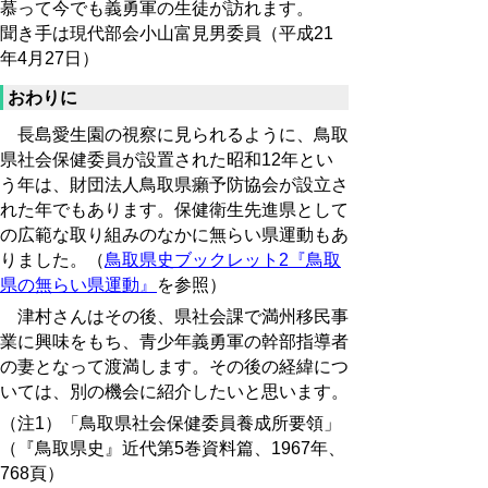
慕って今でも義勇軍の生徒が訪れます。
聞き手は現代部会小山富見男委員（平成21
年4月27日）
おわりに
長島愛生園の視察に見られるように、鳥取
県社会保健委員が設置された昭和12年とい
う年は、財団法人鳥取県癩予防協会が設立さ
れた年でもあります。保健衛生先進県として
の広範な取り組みのなかに無らい県運動もあ
りました。（
鳥取県史ブックレット2『鳥取
県の無らい県運動』
を参照）
津村さんはその後、県社会課で満州移民事
業に興味をもち、青少年義勇軍の幹部指導者
の妻となって渡満します。その後の経緯につ
いては、別の機会に紹介したいと思います。
（注1）「鳥取県社会保健委員養成所要領」
（『鳥取県史』近代第5巻資料篇、1967年、
768頁）