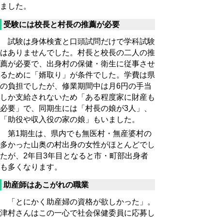
ました。
受験には校長と村長の推薦が必要
試験は身体検査と口頭試問だけで学科試験
はありませんでした。村長と校長の二人の推
薦が必要で、出身村の保健・衛生に従事させ
るために「婿取り」が条件でした。学費は県
の負担でしたが、修業期間中は月6円の手当
しか支給されないため「ある程度家に財産も
必要」で、同期生には「村長の娘が3人」、
「助役や収入役の家の娘」もいました。
第1期生は、県内でも無医村・無産婆村の
多かった山奥の村出身の女性がほとんどでし
たが、2年目3年目となると市・町部出身者
も多くなります。
助産師はあこがれの職業
「とにかく助産婦の資格が欲しかった」。
津村さんはこの一心で社会保健委員に応募し