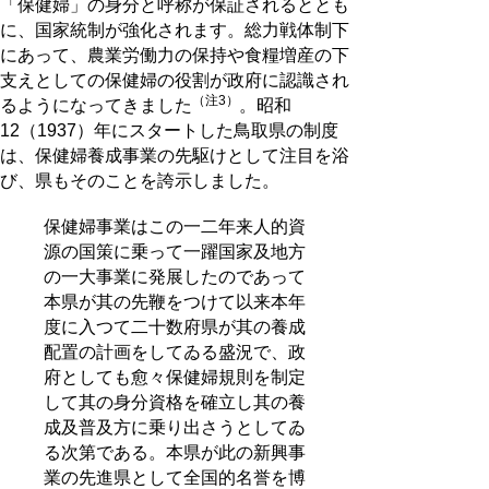
「保健婦」の身分と呼称が保証されるととも
に、国家統制が強化されます。総力戦体制下
にあって、農業労働力の保持や食糧増産の下
支えとしての保健婦の役割が政府に認識され
（注3）
るようになってきました
。昭和
12（1937）年にスタートした鳥取県の制度
は、保健婦養成事業の先駆けとして注目を浴
び、県もそのことを誇示しました。
保健婦事業はこの一二年来人的資
源の国策に乗って一躍国家及地方
の一大事業に発展したのであって
本県が其の先鞭をつけて以来本年
度に入つて二十数府県が其の養成
配置の計画をしてゐる盛況で、政
府としても愈々保健婦規則を制定
して其の身分資格を確立し其の養
成及普及方に乗り出さうとしてゐ
る次第である。本県が此の新興事
業の先進県として全国的名誉を博