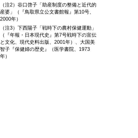
（注2）谷口啓子「助産制度の整備と近代的
産婆」（『鳥取県立公文書館報』第10号、
2000年）
（注3）下西陽子「戦時下の農村保健運動」
（『年報・日本現代史』第7号戦時下の宣伝
と文化、現代史料出版、2001年）、大国美
智子『保健婦の歴史』（医学書院、1973
年）
（注4）「鳥取県公報」昭和16年12月23日付
第1295号。
（西村芳将）
活動日誌：2009（平成21）年4月
2日
県史編さんに係る協議（鳥取大学、岡村）。
4日
県史編さん協力員（古文書解読）東部地区月
例会（県立博物館、坂本)。