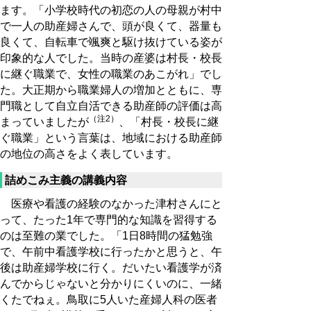
ます。「小学校時代の初恋の人の母親が村中
で一人の助産婦さんで、頭が良くて、器量も
良くて、自転車で颯爽と駆け抜けている姿が
印象的な人でした。当時の産婆は村長・校長
に継ぐ職業で、女性の職業のあこがれ」でし
た。大正期から職業婦人の増加とともに、専
門職として自立自活できる助産師の評価は高
（注2）
まっていましたが
、「村長・校長に継
ぐ職業」という言葉は、地域における助産師
の地位の高さをよく表しています。
詰めこみ主義の講義内容
医療や看護の経験のなかった津村さんにと
って、たった1年で専門的な知識を習得する
のは至難の業でした。「1日8時間の猛勉強
で、午前中看護学校に行ったかと思うと、午
後は助産婦学校に行く。だいたい看護学が済
んでからじゃないと分かりにくいのに、一緒
くたでねぇ。鳥取に5人いた産婦人科の医者