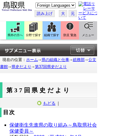
こ
の
ペ
読み上げ
大
元
ー
ジ
を
翻
訳
県外の方へ
分野で探す
組織で探す
防災 緊急
メニュー
す
る
現在の位置：
ホーム
県の組織と仕事
総務部
公文
書館
県史だより
第37回県史だより
第37回県史だより
もどる
｜
目次
保健衛生先進県の取り組み～鳥取県社会
保健委員～