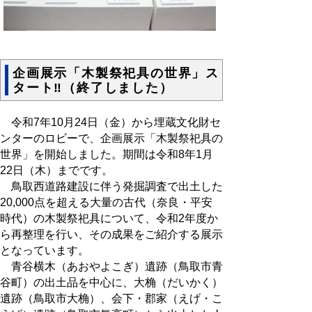
企画展示「木製祭祀具の世界」ス
タート‼（終了しました）
令和7年10月24日（金）から埋蔵文化財セ
ンターのロビーで、企画展示「木製祭祀具の
世界」を開始しました。期間は令和8年1月
22日（木）までです。
鳥取西道路建設に伴う発掘調査で出土した
20,000点を超える大量の古代（奈良・平安
時代）の木製祭祀具について、令和2年度か
ら再整理を行い、その成果をご紹介する展示
となっています。
青谷横木（あおやよこぎ）遺跡（鳥取市青
谷町）の出土品を中心に、大桷（だいかく）
遺跡（鳥取市大桷）、会下・郡家（えげ・こ