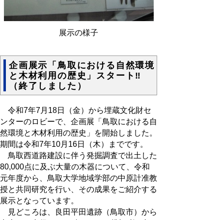
展示の様子
企画展示「鳥取における自然環境
と木材利用の歴史」スタート‼
（終了しました）
令和7年7月18日（金）から埋蔵文化財セ
ンターのロビーで、企画展「鳥取における自
然環境と木材利用の歴史」を開始しました。
期間は令和7年10月16日（木）までです。
鳥取西道路建設に伴う発掘調査で出土した
80,000点に及ぶ大量の木器について、令和
元年度から、鳥取大学地域学部の中原計准教
授と共同研究を行い、その成果をご紹介する
展示となっています。
見どころは、良田平田遺跡（鳥取市）から