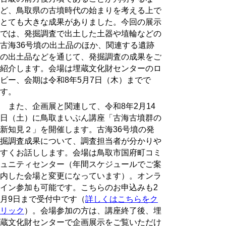
ど、鳥取県の古墳時代の始まりを考える上で
とても大きな成果がありました。今回の展示
では、
発掘調査で出土した土器や埴輪などの
古海36号墳の出土品のほか、関連する遺跡
の出土品などを通じて、
発掘調査の成果をご
紹介します。
会場は埋蔵文化財センターの
ロ
ビー、会期は令和8年5月7日（木）までで
す。
また、企画展と関連して、令和8年2月14
日（土）に鳥取まいぶん講座「古海古墳群の
新知見２」を開催します。古海36号墳の発
掘調査成果について、
調
査担当者が
分かりや
すくお話しします。会場は鳥取市国府町コミ
ュニティセンター（年間スケジュールでご案
内した会場と変更になっています）。オンラ
イン参加も可能です。こちらのお申込みも2
月9日まで受付中です（
詳しくはこちらをク
リック
）。会場参加の方は、講座終了後、埋
蔵文化財センターで企画展示をご覧いただけ