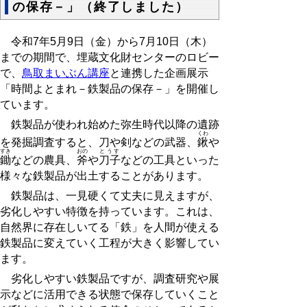
の保存－」（終了しました）
令和7年5月9日（金）から7月10日（木）
までの期間で、埋蔵文化財センターのロビー
で、
鳥取まいぶん講座
と連携した企画展示
「時間よとまれ－鉄製品の保存－」を開催し
ています。
鉄製品が使われ始めた弥生時代以降の遺跡
くわ
を発掘調査すると、刀や剣などの武器、
鍬
や
すき
おの
とうす
鋤
などの農具、
斧
や
刀子
などの工具といった
様々な鉄製品が出土することがあります。
鉄製品は、一見硬くて丈夫に見えますが、
劣化しやすい特徴を持っています。これは、
自然界に存在しいてる「鉄」を人間が使える
鉄製品に変えていく工程が大きく影響してい
ます。
劣化しやすい鉄製品ですが、調査研究や展
示などに活用できる状態で保存していくこと