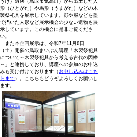
うげ）遺跡（鳥取市気高町）から出土した人
形（ひとがた）や馬形（うまがた）などの木
製祭祀具を展示しています。顔や服などを墨
で描いた人形など展示機会の少ない遺物も展
示しています。この機会に是非ご覧くださ
い。
また本企画展示は、令和7年11月8日
（土）開催の鳥取まいぶん講座「木製祭祀具
について～木製祭祀具から考える古代の因幡
～」と連携しており、講座への参加のお申込
みも受け付けております（
お申し込みはこち
らまで
）。こちらもどうぞよろしくお願いし
ます。