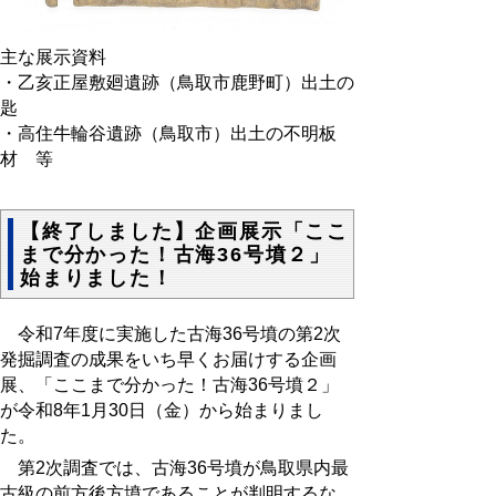
主な展示資料
・乙亥正屋敷廻遺跡（鳥取市鹿野町）出土の
匙
・高住牛輪谷遺跡（鳥取市）出土の不明板
材 等
【終了しました】企画展示「ここ
まで分かった！古海36号墳２」
始まりました！
令和7年度に実施した古海36号墳の第2次
発掘調査の成果をいち早くお届けする
企画
展、「ここまで分かった！古海36号墳２」
が
令和8年1月30日（金）から
始まりまし
た。
第2次
調査では、古海36号墳が鳥取県内最
古級の前方後方墳であることが判明するな