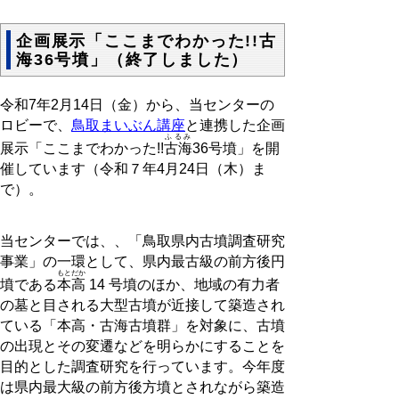
企画展示「ここまでわかった!!古
海36号墳」（終了しました）
令和7年2月14日（金）から、当センターの
ロビーで、
鳥取まいぶん講座
と連携した企画
ふるみ
展示「ここまでわかった!!
古海
36号墳」を開
催しています（令和７年4月24日（木）ま
で）。
当センターでは、、「鳥取県内古墳調査研究
事業」の一環として、県内最古級の前方後円
もとだか
墳である
本高
14 号墳のほか、地域の有力者
の墓と目される大型古墳が近接して築造され
ている「本高・古海古墳群」を対象に、古墳
の出現とその変遷などを明らかにすることを
目的とした調査研究を行っています。今年度
は県内最大級の前方後方墳とされながら築造