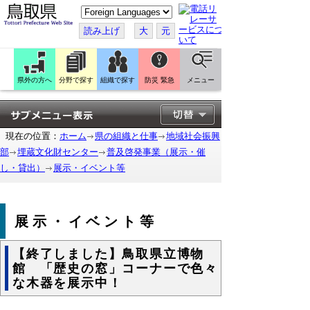
こ
の
ペ
読み上げ
大
元
ー
ジ
を
翻
訳
県外の方へ
分野で探す
組織で探す
防災 緊急
メニュー
す
る
現在の位置：
ホーム
県の組織と仕事
地域社会振興
部
埋蔵文化財センター
普及啓発事業（展示・催
し・貸出）
展示・イベント等
展示・イベント等
【終了しました】鳥取県立博物
館 「歴史の窓」コーナーで色々
な木器を展示中！