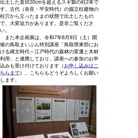
出土した直径20cmを超えるスギ製の柱2本で
す。古代（奈良・平安時代）の掘立柱建物の
柱穴から立ったままの状態で出土したもの
で、大変迫力があります。是非ご覧くださ
い。
また本企画展は、令和7年8月9日（土）開
催の鳥取まいぶん特別講座「鳥取県東部にお
ける縄文時代～江戸時代の森林の変遷と木材
利用」と連携しており、講座への参加のお申
込みも受け付けております（
お申し込みはこ
ちらまで
）。こちらもどうぞよろしくお願い
します。