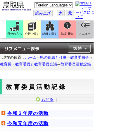
こ
の
ペ
読み上げ
大
元
ー
ジ
を
翻
訳
県外の方へ
分野で探す
組織で探す
防災 緊急
メニュー
す
る
現在の位置：
ホーム
県の組織と仕事
教育委員会
教育長・教育委員と教育委員会議
教育委員活動記録
教育委員活動記録
もどる
｜
令和２年度の活動
令和元年度の活動