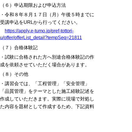
（６）申込期限および申込方法
・令和８年８月１７日（月）午後５時までに
受講申込をURLから行ってください。
https://apply.e-tumo.jp/pref-tottori-
u/offer/offerList_detail?tempSeq=21811
（７）合格体験記
・試験に合格された方へ別途合格体験記の作
成を依頼させていただく場合があります。
（８）その他
・講習会では、「工程管理」「安全管理」
「品質管理」をテーマとした施工経験記述を
作成していただきます。実際に現場で対処し
た内容を題材として作成するため、下記資料
の準備をお願いします。
(1)工事の概要（工期、主な工種と対応する
施工量）が記載された資料