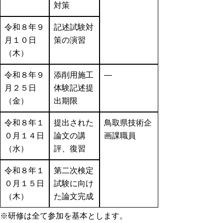
対策
令和８年９
記述試験対
月１０日
策の演習
（木）
令和８年９
添削用施工
―
月２５日
体験記述提
（金）
出期限
令和８年１
提出された
鳥取県技術企
０月１４
日
論文の講
画課職員
（水）
評、復習
令和８年１
第二次検定
０月１５日
試験に向け
（木）
た論文完成
※研修は全て参加を基本とします。