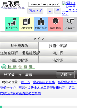
こ
の
ペ
読み上げ
大
元
ー
ジ
を
翻
訳
県外の方へ
分野で探す
組織で探す
防災 緊急
メニュー
す
る
メイン
県土総務課
技術企画課
道路企画課・道路建設課
河川課
治山砂防課
港湾課
現在の位置：
ホーム
県の組織と仕事
鳥取県の県土
整備
技術企画課
２級土木施工管理技術検定・第二
次検定試験対策講座のご案内