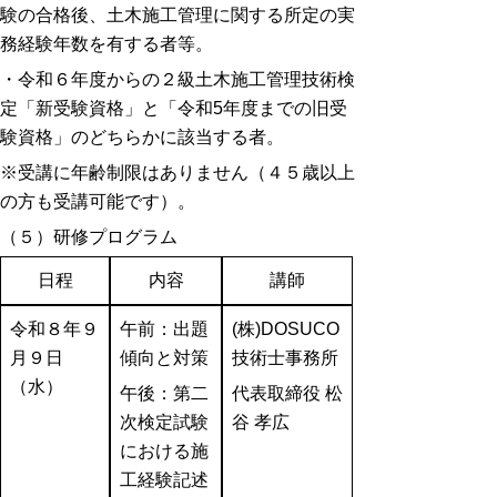
験の合格後、土木施工管理に関する所定の実
務経験年数を有する者等。
・令和６年度からの２級土木施工管理技術検
定「新受験資格」と「令和5年度までの旧受
験資格」のどちらかに該当する者。
※受講に年齢制限はありません（４５歳以上
の方も受講可能です）。
（５）研修プログラム
日程
内容
講師
令和８年９
午前：出題
(株)DOSUCO
月９日
傾向と対策
技術士事務所
（水）
午後：第二
代表取締役 松
次検定試験
谷 孝広
における施
工経験記述