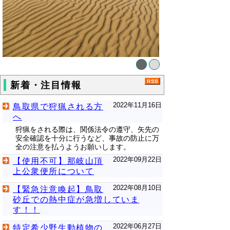
新着・注目情報
2022年11月16日
鳥取県で狩猟される方
へ
狩猟をされる際は、関係法令の遵守、矢先の
安全確認を十分に行うなど、事故の防止に万
全の注意を払うようお願いします。
2022年09月22日
【使用不可】那岐山頂
上公衆便所について
2022年08月10日
【緊急注意喚起】鳥取
砂丘での熱中症が急増していま
す！！
2022年06月27日
特定希少野生動植物の