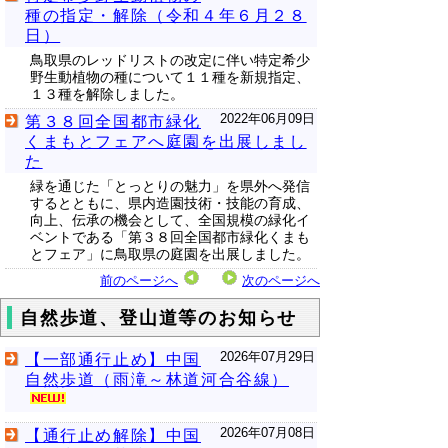
種の指定・解除（令和４年６月２８
日）
鳥取県のレッドリストの改定に伴い特定希少
野生動植物の種について１１種を新規指定、
１３種を解除しました。
2022年06月09日
第３８回全国都市緑化
くまもとフェアへ庭園を出展しまし
た
緑を通じた「とっとりの魅力」を県外へ発信
するとともに、県内造園技術・技能の育成、
向上、伝承の機会として、全国規模の緑化イ
ベントである「第３８回全国都市緑化くまも
とフェア」に鳥取県の庭園を出展しました。
前のページへ
次のページへ
自然歩道、登山道等のお知らせ
2026年07月29日
【一部通行止め】中国
自然歩道（雨滝～林道河合谷線）
2026年07月08日
【通行止め解除】中国