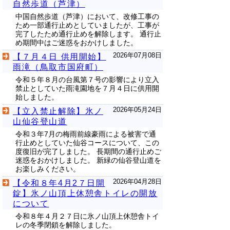
自然歩道（芦津）
中国自然歩道（芦津）において、改修工事の
ため一部通行止めとしていましたが、工事が
完了したため通行止めを解除します。 通行止
め期間中はご迷惑をおかけしました。
2026年07月08日
【７月４日 供用開始】
雨滝（鳥取市国府町）
令和５年８月の台風第７号の影響により立入
禁止としていた雨滝園地を７月４日に供用開
始しました。
2026年05月24日
【立入禁止解除】氷ノ
山仙谷登山道
令和３年7月の梅雨前線豪雨による被害で通
行止めとしていた仙谷コースについて、この
度復旧が完了しました。 長期間の通行止めご
迷惑をおかけしました。 新緑の仙谷登山道を
お楽しみください。
2026年04月28日
【令和８年4月2７日開
錠】氷ノ山頂上休憩舎トイレの開放
について
令和８年４月２７日に氷ノ山頂上休憩舎トイ
レの冬季閉鎖を解除しました。