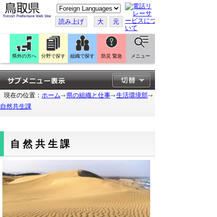
こ
の
ペ
読み上げ
大
元
ー
ジ
を
翻
訳
県外の方へ
分野で探す
組織で探す
防災 緊急
メニュー
す
る
現在の位置：
ホーム
県の組織と仕事
生活環境部
自然共生課
自然共生課