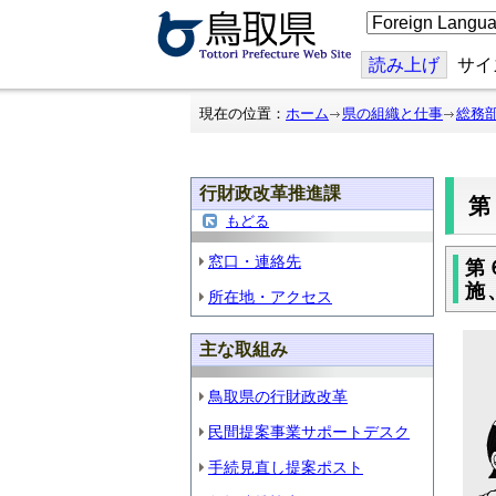
こ
の
ペ
ー
読み上げ
サイ
ジ
を
翻
現在の位置：
ホーム
県の組織と仕事
総務
訳
す
る
行財政改革推進課
もどる
窓口・連絡先
第
施
所在地・アクセス
主な取組み
鳥取県の行財政改革
民間提案事業サポートデスク
手続見直し提案ポスト