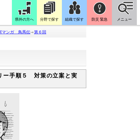
県外の方へ
分野で探す
組織で探す
防災 緊急
メニュー
河マンガ 鳥馬伝
第６回
リー手順５ 対策の立案と実