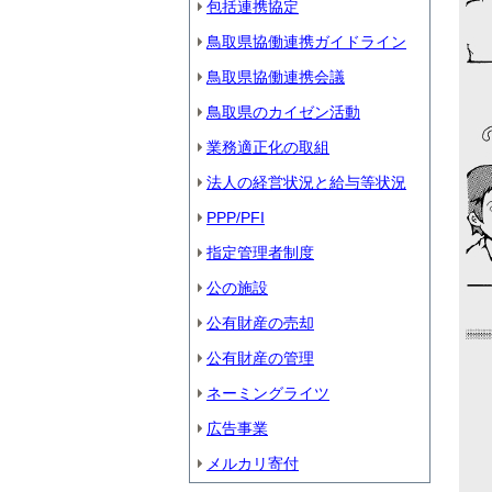
包括連携協定
鳥取県協働連携ガイドライン
鳥取県協働連携会議
鳥取県のカイゼン活動
業務適正化の取組
法人の経営状況と給与等状況
PPP/PFI
指定管理者制度
公の施設
公有財産の売却
公有財産の管理
ネーミングライツ
広告事業
メルカリ寄付