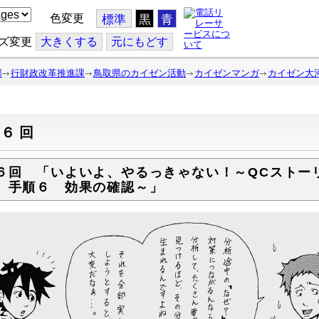
色変更
標準
黒
青
ズ変更
大
きくする
元
にもどす
部
行財政改革推進課
鳥取県のカイゼン活動
カイゼンマンガ
カイゼン大
第６回
６回 「いよいよ、やるっきゃない！～QCストー
、手順６ 効果の確認～」