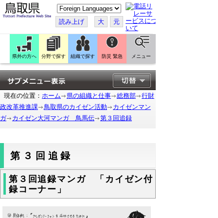
こ
の
ペ
読み上げ
大
元
ー
ジ
を
翻
訳
県外の方へ
分野で探す
組織で探す
防災 緊急
メニュー
す
る
現在の位置：
ホーム
県の組織と仕事
総務部
行財
政改革推進課
鳥取県のカイゼン活動
カイゼンマン
ガ
カイゼン大河マンガ 鳥馬伝
第３回追録
第３回追録
第３回追録マンガ 「カイゼン付
録コーナー」