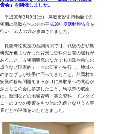
告会」を開催しました。
平成30年3月9日(土)、鳥取市歴史博物館で占
領期の鳥取を学ぶ会の
平成30年度活動報告会
を
行い、51人の方が参加されました。
長志珠絵教授の基調講演では、戦後の占領期
研究が進まなかった背景に史料の公開の遅れが
あること、占領期研究のなかでも国政や憲法の
成立など国家的テーマの研究が先行し、地域へ
のまなざしが後手に回ってきたこと。船岡村奉
安殿の移転問題をきっかけに鳥取県への関心が
深まりこの会に参加したこと、鳥取県の取組
は、新聞などの地域資料・英文資料・インタビ
ューの３つの要素をもつ他の先例となりうる事
業だとの評価をいただきました。