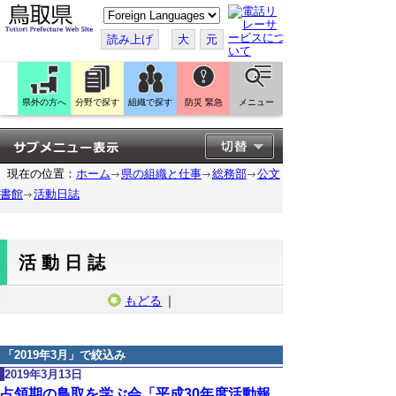
こ
の
ペ
読み上げ
大
元
ー
ジ
を
翻
訳
県外の方へ
分野で探す
組織で探す
防災 緊急
メニュー
す
る
現在の位置：
ホーム
県の組織と仕事
総務部
公文
書館
活動日誌
活動日誌
もどる
｜
「
2019年3月
」で絞込み
2019年3月13日
占領期の鳥取を学ぶ会「平成30年度活動報