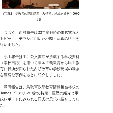
（写真2）長教授の基調講演「占領期の地域史資料とGHQ
文書」
つづく、西村報告は30年度解読の進捗状況と
トピック、チラシに用いた地図・写真の説明を
行いました。
小山報告は主に公文書館が所蔵する学校資料
（学校日誌）を用いて軍国主義教育から民主教
育に転換が図られた占領改革の学校現場の動き
を豊富な事例をもとに紹介しました。
澤田報告は、鳥取軍政部教育情報担当将校の
James. K .アリマ中尉の特定、履歴の紹介と軍
政レポートにみられる同氏の思想を紹介しまし
た。