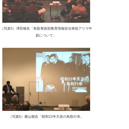
（写真5）澤田報告「鳥取軍政部教育情報担当将校アリマ中
尉について」
（写真6）横山報告「昭和22年天皇の鳥取行幸」