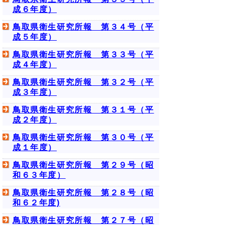
成６年度）
鳥取県衛生研究所報 第３４号（平
成５年度）
鳥取県衛生研究所報 第３３号（平
成４年度）
鳥取県衛生研究所報 第３２号（平
成３年度）
鳥取県衛生研究所報 第３１号（平
成２年度）
鳥取県衛生研究所報 第３０号（平
成１年度）
鳥取県衛生研究所報 第２９号（昭
和６３年度）
鳥取県衛生研究所報 第２８号（昭
和６２年度)
鳥取県衛生研究所報 第２７号（昭