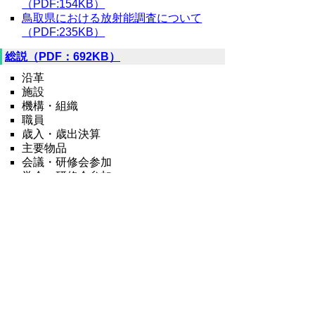
（PDF:154KB）
鳥取県における放射能調査について
（PDF:235KB）
総説（PDF：692KB）
沿革
施設
機構・組織
職員
歳入・歳出決算
主要物品
会議・研修会参加
学会・研修会参加
講習会・研修会指導
集談会
試験検査件数
業務概要（PDF：981KB）
微生物科
食品化学科
水質調査科
水質環境科