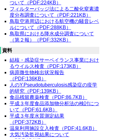
ついて（PDF:224KB）
フィルターバッジ法による二酸化窒素濃
度分布調査について（PDF:221KB）
鳥取空港周辺における航空機の騒音レベ
ルについて（PDF:288KB）
鳥取県における降水成分調査について
（第２報）（PDF:332KB）
資料
結核・感染症サーベイランス事業におけ
るウイルス検査（PDF:173KB）
病原微生物検出状況報告
（PDF:136KB）
人のY.Pseudotuberculosis感染症の疫学
的研究（PDF:139KB）
食品残留農薬検査（PDF:86.7KB）
平成３年度食品添加物分析法の検討につ
いて（PDF:61.6KB）
平成３年度水質測定結果
（PDF:372KB）
温泉利用施設立入検査（PDF:41.6KB）
大気汚染監視結果について