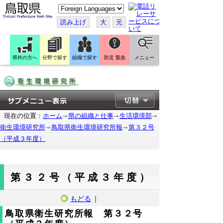
こ
の
ペ
読み上げ
大
元
ー
ジ
を
翻
訳
県外の方へ
分野で探す
組織で探す
防災 緊急
メニュー
す
る
現在の位置：
ホーム
県の組織と仕事
生活環境部
衛生環境研究所
鳥取県衛生環境研究所報
第３２号
（平成３年度）
第３２号（平成３年度）
もどる
｜
鳥取県衛生研究所報 第３２号