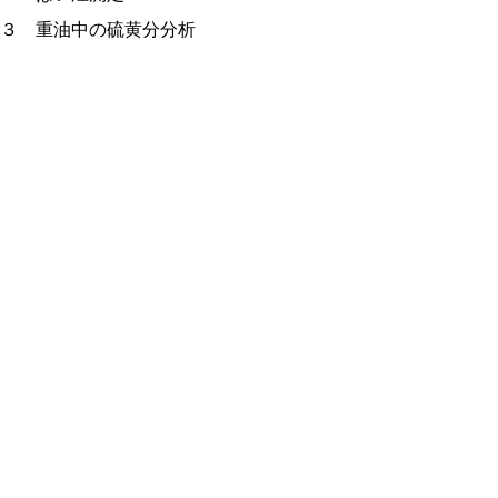
３ 重油中の硫黄分分析
４ 鳥取市における一酸化炭素濃度
５ 四市における自動車公害実態調査
６ 悪臭調査
７ 放射能調査
衛生環境研究所の総説（PDF：417KB）
・沿革
・施設 の概要
・機構と業務
・職員（配置・異動・事務分掌）
・歳入・歳出決算
業務概要（PDF：351KB）
・微生物科
・食品化学科