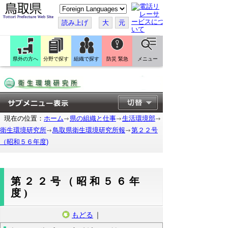
こ
の
ペ
読み上げ
大
元
ー
ジ
を
翻
訳
県外の方へ
分野で探す
組織で探す
防災 緊急
メニュー
す
る
現在の位置：
ホーム
県の組織と仕事
生活環境部
衛生環境研究所
鳥取県衛生環境研究所報
第２２号
（昭和５６年度)
第２２号（昭和５６年
度)
もどる
｜