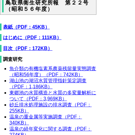
鳥取県衛生研究所報 第２２号
（昭和５６年度）
表紙（PDF：45KB）
はじめに（PDF：111KB）
目次（PDF：172KB）
調査研究
魚介類の有機塩素系農薬残留量実態調査
（昭和56年度）（PDF：742KB）
湖山池の湖沼水質管理指針策定調査
（PDF：1,186KB）
東郷池の水質構造と水質の多変量解析に
ついて（PDF：3,969KB）
砂丘排水処理施設の排水調査（PDF：
255KB）
温泉の重金属等実施調査（PDF：
340KB）
温泉の経年変化に関する調査（PDF：
274KB）