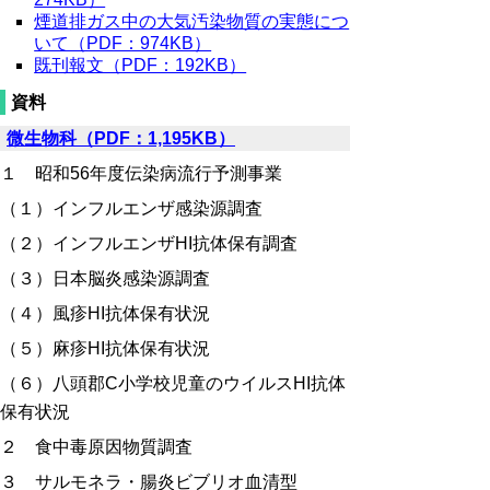
煙道排ガス中の大気汚染物質の実態につ
いて（PDF：974KB）
既刊報文（PDF：192KB）
資料
微生物科（PDF：1,195KB）
１ 昭和56年度伝染病流行予測事業
（１）インフルエンザ感染源調査
（２）インフルエンザHI抗体保有調査
（３）日本脳炎感染源調査
（４）風疹HI抗体保有状況
（５）麻疹HI抗体保有状況
（６）八頭郡C小学校児童のウイルスHI抗体
保有状況
２ 食中毒原因物質調査
３ サルモネラ・腸炎ビブリオ血清型