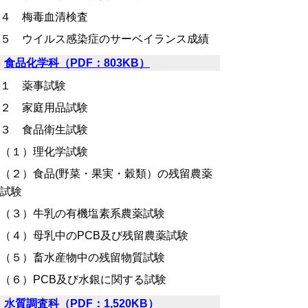
４ 梅毒血清検査
５ ウイルス感染症のサーベイランス成績
食品化学科（PDF：803KB）
１ 薬事試験
２ 家庭用品試験
３ 食品衛生試験
（１）理化学試験
（２）食品(野菜・果実・穀類）の残留農薬
試験
（３）牛乳の有機塩素系農薬試験
（４）母乳中のPCB及び残留農薬試験
（５）畜水産物中の残留物質試験
（６）PCB及び水銀に関する試験
水質調査科（PDF：1,520KB）