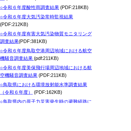
○令和６年度酸性雨調査結果
(PDF:218KB)
○令和６年度大気汚染常時監視結果
(PDF:212KB)
○令和６年度有害大気汚染物質モニタリング
調査結果
(PDF:381KB)
○令和６年度鳥取空港周辺地域における航空
機騒音調査結果
(pdf:211KB)
○令和６年度美保飛行場周辺地域における航
空機騒音調査結果
(PDF:211KB)
○鳥取県における環境放射能水準調査結果
（令和６年度）
(PDF:162KB)
○鳥取県内の原子力災害発生時の避難経路に
おける走行サーベイ結果の解
析
(PDF:539KB)
○ゲルマニウム半導体検出器に係る緊急時モ