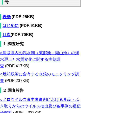
号
表紙
(PDF:25KB)
はじめに
(PDF:91KB)
目次
(PDF:70KB)
１ 調査研究
○鳥取県内の汽水湖（東郷池・湖山池）の海
水遡上と水質変化に関する実態調
査
(PDF:417KB)
○焼却残渣に含有する水銀のモニタリング調
査
(PDF:237KB)
２ 調査報告
○ノロウイルス食中毒事例における食品・ふ
き取りからのウイルス検出及び各事例の遺伝
子解析
(PDF: 332KB)