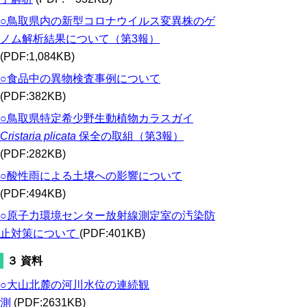
○鳥取県内の新型コロナウイルス変異株のゲ
ノム解析結果について（第3報）
(PDF:1,084KB)
○食品中の異物検査事例について
(PDF:382KB)
○鳥取県特定希少野生動植物カラスガイ
Cristaria plicata
保全の取組（第3報）
(PDF:282KB)
○酸性雨による土壌への影響について
(PDF:494KB)
○原子力環境センター放射線測定室の汚染防
止対策について
(PDF:401KB)
３ 資料
○大山北麓の河川水位の連続観
測
(PDF:2631KB)