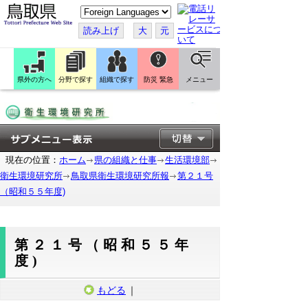
こ
の
ペ
読み上げ
大
元
ー
ジ
を
翻
訳
県外の方へ
分野で探す
組織で探す
防災 緊急
メニュー
す
る
現在の位置：
ホーム
県の組織と仕事
生活環境部
衛生環境研究所
鳥取県衛生環境研究所報
第２１号
（昭和５５年度)
第２１号（昭和５５年
度)
もどる
｜