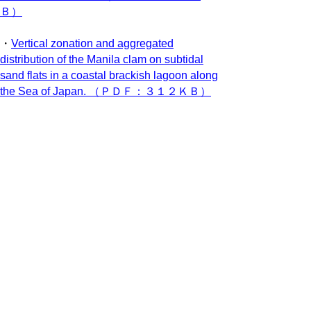
Ｂ）
・
Vertical zonation and aggregated
distribution of the Manila clam on subtidal
sand flats in a coastal brackish lagoon along
the Sea of Japan. （ＰＤＦ：３１２ＫＢ）
・
汽水化直後の湖山池湖水の分光反射率特性
と水質との関係（ＰＤＦ：２１３ＫＢ）
衛生環境研究所の概要(PDF:1,379KB)
・沿革
・施設
・機構・組織
・職員
・歳入・歳出決算
・試験検査件数
業務概要