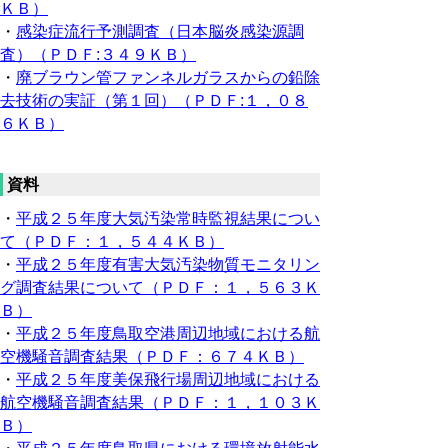
ＫＢ）
・
感染症流行予測調査（日本脳炎感染源調
査）（ＰＤＦ:３４９ＫＢ）
・
廃ブラウン管ファンネルガラスからの鉛除
去技術の実証（第１回）（ＰＤＦ:１，０８
６ＫＢ）
資料
・
平成２５年度大気汚染常時監視結果につい
て（ＰＤＦ：１，５４４ＫＢ）
・
平成２５年度有害大気汚染物質モニタリン
グ調査結果について（ＰＤＦ：１，５６３Ｋ
Ｂ）
・
平成２５年度鳥取空港周辺地域における航
空機騒音調査結果（ＰＤＦ：６７４ＫＢ）
・
平成２５年度美保飛行場周辺地域における
航空機騒音調査結果（ＰＤＦ：１，１０３Ｋ
Ｂ）