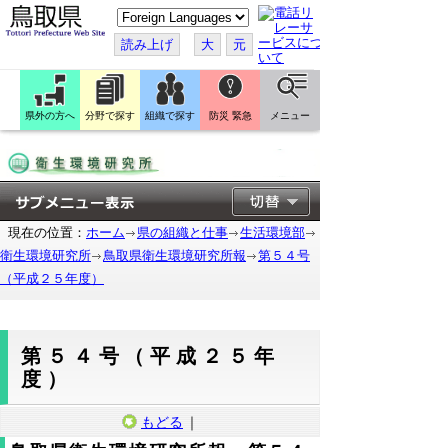
こ
の
ペ
読み上げ
大
元
ー
ジ
を
翻
訳
県外の方へ
分野で探す
組織で探す
防災 緊急
メニュー
す
る
現在の位置：
ホーム
県の組織と仕事
生活環境部
衛生環境研究所
鳥取県衛生環境研究所報
第５４号
（平成２５年度）
第５４号（平成２５年
度）
もどる
｜