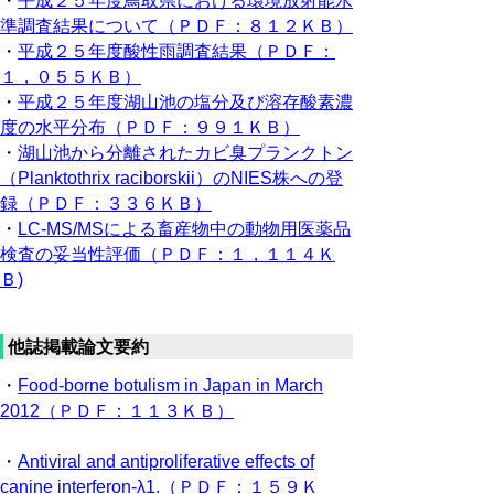
・
平成２５年度鳥取県における環境放射能水
準調査結果について（ＰＤＦ：８１２ＫＢ）
・
平成２５年度酸性雨調査結果（ＰＤＦ：
１，０５５ＫＢ）
・
平成２５年度湖山池の塩分及び溶存酸素濃
度の水平分布（ＰＤＦ：９９１ＫＢ）
・
湖山池から分離されたカビ臭プランクトン
（Planktothrix raciborskii）のNIES株への登
録（ＰＤＦ：３３６ＫＢ）
・
LC-MS/MSによる畜産物中の動物用医薬品
検査の妥当性評価（ＰＤＦ：１，１１４Ｋ
Ｂ)
他誌掲載論文要約
・
Food-borne botulism in Japan in March
2012（ＰＤＦ：１１３ＫＢ）
・
Antiviral and antiproliferative effects of
canine interferon-λ1.（ＰＤＦ：１５９Ｋ