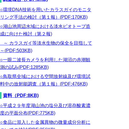
○環境DNA技術を用いたカラスガイのモニタ
リング手法の検討（第１報）(PDF:170KB)
○湖山池周辺水域における淡水ビオトープ造
成に向けた検討（第２報)
～ カラスガイ等淡水生物の保全を目指して
～(PDF:503KB)
○一眼二波長カメラを利用した湖沼の赤潮観
測の試み(PDF:1285KB)
○鳥取県全域における空間放射線及び環境試
料中の放射能調査（第１報）(PDF:476KB)
資料（PDF:8KB)
○平成２９年度湖山池の塩分及び溶存酸素濃
度の平面分布(PDF:775KB)
○食品に混入した金属異物の微量成分分析に