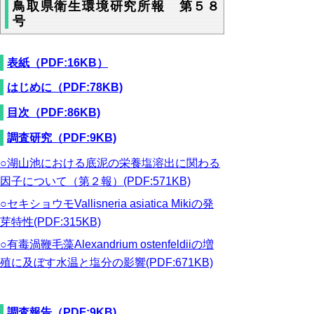
鳥取県衛生環境研究所報 第５８
号
表紙（PDF:16KB）
はじめに（PDF:78KB)
目次（PDF:86KB)
調査研究（PDF:9KB)
○湖山池における底泥の栄養塩溶出に関わる
因子について（第２報）(PDF:571KB)
○セキショウモVallisneria asiatica Mikiの発
芽特性(PDF:315KB)
○有毒渦鞭毛藻Alexandrium ostenfeldiiの増
殖に及ぼす水温と塩分の影響(PDF:671KB)
調査報告（PDF:9KB)