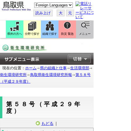
こ
の
ペ
読み上げ
大
元
ー
ジ
を
翻
訳
県外の方へ
分野で探す
組織で探す
防災 緊急
メニュー
す
る
現在の位置：
ホーム
県の組織と仕事
生活環境部
衛生環境研究所
鳥取県衛生環境研究所報
第５８号
（平成２９年度）
第５８号（平成２９年
度）
もどる
｜