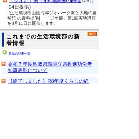
「ジオ部」第1回実地講座の開催
(08月
04日提供)
-[生活環境部山陰海岸ジオパーク海と大地の自
然館 の資料提供] 「ジオ部」第1回実地講座
を8月11日に開催します。
これまでの生活環境部の新
着情報
最新の記事一覧
令和７年度鳥取県環境立県推進功労者
知事表彰について
【終了しました】R8年度くらしの経
済・法律講座（前期）
▲ページ上部に戻る
と
個人情報保護
|
リンクについて
|
著作権に
り
ついて
|
アクセシビリティ
ネ