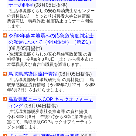
ナーの開催
(08月05日提供)
-[生活環境部くらしの安心局消費生活センター
の資料提供] とっとり消費者大学公開講座
悪質商法・特殊詐欺 被害防止セミナーを開催
します。
令和8年熊本地震への応急危険度判定士
の派遣について（全国派遣）（第2次）
(08月05日提供)
-[生活環境部くらしの安心局住宅政策課 の資
料提供] 令和8年8月8日（土）から熊本市に
本県職員及び倉吉市職員を派遣します。
鳥取県感染症流行情報
(08月05日提供)
-[生活環境部衛生環境研究所 の資料提供] 鳥
取県感染症流行情報（令和8年7月27日～令和8
年8月2日）をお知らせします。
鳥取県版ユースCOP キックオフミーテ
ィング
(08月04日提供)
-[生活環境部脱炭素社会推進課 の資料提供]
令和8年8月6日 午後2時から3時に第29会議
室にて、鳥取県版COPキックオフミーティン
グを開催します。