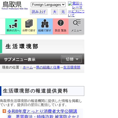
こ
の
ペ
読み上げ
大
元
ー
ジ
を
翻
訳
県外の方へ
分野で探す
組織で探す
防災 緊急
メニュー
す
る
生活環境部
現在の位置：
ホーム
県の組織と仕事
生活環境部
生活環境部の報道提供資料
鳥取県生活環境部の報道機関に提供した情報を掲載し
ています。提供日の翌日に配信しています。
令和8年度とっとり消費者大学公開講
座 悪質商法・特殊詐欺 被害防止セミ