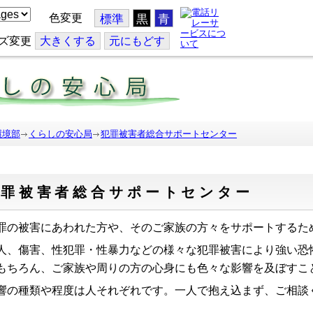
色変更
標準
黒
青
ズ変更
大
きくする
元
にもどす
環境部
くらしの安心局
犯罪被害者総合サポートセンター
犯罪被害者総合サポートセンター
罪の被害にあわれた方や、そのご家族の方々をサポートするた
人、傷害、性犯罪・性暴力などの様々な犯罪被害により強い恐
もちろん、ご家族や周りの方の心身にも色々な影響を及ぼすこ
響の種類や程度は人それぞれです。一人で抱え込まず、ご相談