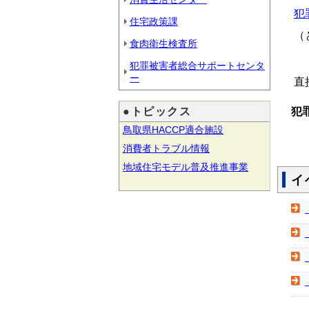
犯
住宅政策課
（
食肉衛生検査所
犯罪被害者総合サポートセンタ
ー
直
●トピックス
犯
鳥取県HACCP適合施設
消費者トラブル情報
地域住宅モデル普及推進事業
イ