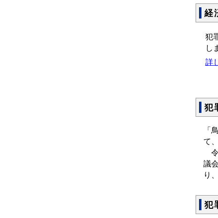
経
犯
し
詳
犯
「
て
令
議
り
犯