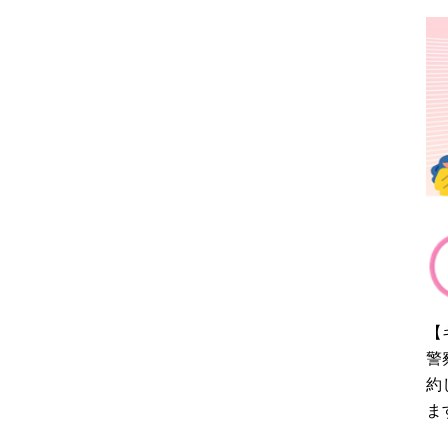
【
警
約
ま