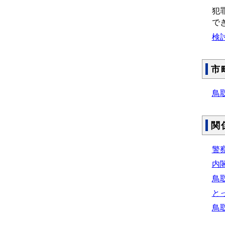
犯
で
検
市
鳥
関
警
内
鳥
と
鳥