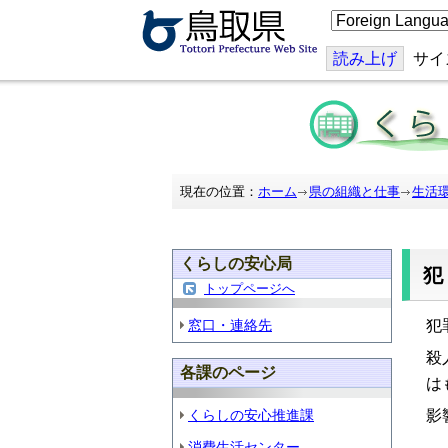
こ
の
ペ
ー
読み上げ
サイ
ジ
を
翻
訳
す
る
現在の位置：
ホーム
県の組織と仕事
生活
くらしの安心局
トップページへ
窓口・連絡先
犯
殺
各課のページ
は
くらしの安心推進課
影
消費生活センター