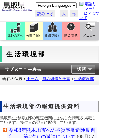
こ
の
ペ
読み上げ
大
元
ー
ジ
を
翻
訳
県外の方へ
分野で探す
組織で探す
防災 緊急
メニュー
す
る
生活環境部
現在の位置：
ホーム
県の組織と仕事
生活環境部
生活環境部の報道提供資料
鳥取県生活環境部の報道機関に提供した情報を掲載し
ています。提供日の翌日に配信しています。
令和8年熊本地震への被災宅地危険度判
定士（第4次）の派遣について
(08月07