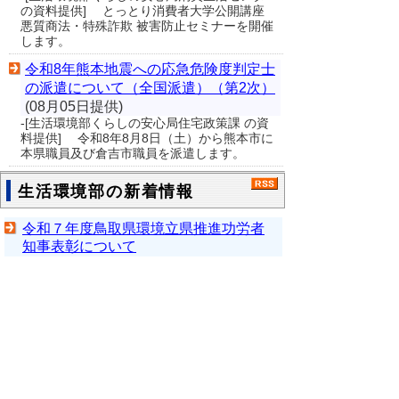
の資料提供] とっとり消費者大学公開講座
悪質商法・特殊詐欺 被害防止セミナーを開催
します。
令和8年熊本地震への応急危険度判定士
の派遣について（全国派遣）（第2次）
(08月05日提供)
-[生活環境部くらしの安心局住宅政策課 の資
料提供] 令和8年8月8日（土）から熊本市に
本県職員及び倉吉市職員を派遣します。
生活環境部の新着情報
令和７年度鳥取県環境立県推進功労者
知事表彰について
【終了しました】R8年度くらしの経
済・法律講座（前期）
▲ページ上部に戻る
と
個人情報保護
|
リンクについて
|
著作権に
り
ついて
|
アクセシビリティ