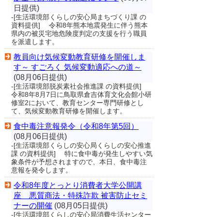
日提供)
-[生活環境部くらしの安心局まちづくり課 の
資料提供] 令和8年熊本地震発生に伴う熊本
県内の被災宅地危険度判定の支援を行う職員
を派遣します。
教員向け気候変動教育研修を開催しま
す～ すごろく 気候変動適応への道～
(08月06日提供)
-[生活環境部脱炭素社会推進課 の資料提供]
令和8年8月7日に鳥取県倉吉体育文化会館小研
修室2において、教育センター専門研修とし
て、気候変動教育研修を開催します。
食中毒注意報発令（令和8年第5回）
(08月06日提供)
-[生活環境部くらしの安心局くらしの安心推進
課 の資料提供] 特に食中毒が発生しやすい気
象条件が予想されますので、本日、食中毒注
意報を発令します。
令和8年度とっとり消費者大学公開講
座 悪質商法・特殊詐欺 被害防止セミ
ナーの開催
(08月05日提供)
-[生活環境部くらしの安心局消費生活センター