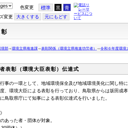
色変更
標準
黒
青
ズ変更
大
きくする
元
にもどす
表彰
環境部
環境立県推進課
表彰関係（環境立県推進功労者）
令和６年度環境
者表彰（環境大臣表彰）伝達式
行事の一環として、地域環境保全及び地域環境美化に関し特に
度、環境大臣による表彰を行っており、鳥取県からは坂田成孝
に鳥取県庁にて知事による表彰伝達式を行いました。
》
のあった者・団体が対象。
30団体））