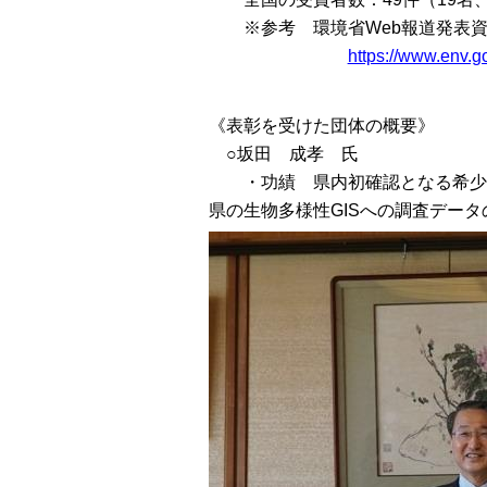
※参考 環境省Web報道発表資
https://www.env.g
《表彰を受けた団体の概要》
○坂田 成孝 氏
・功績 県内初確認となる希少植
県の生物多様性GISへの調査デー
タ