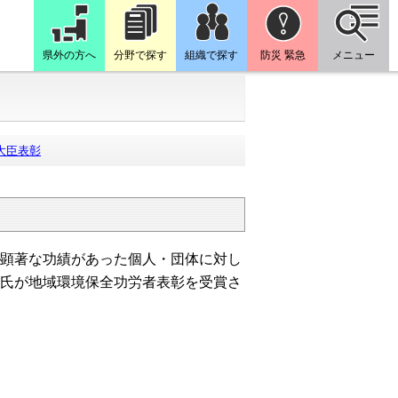
県外の方へ
分野で探す
組織で探す
防災 緊急
メニュー
大臣表彰
顕著な功績があった個人・団体に対し
氏が地域環境保全功労者表彰を受賞さ