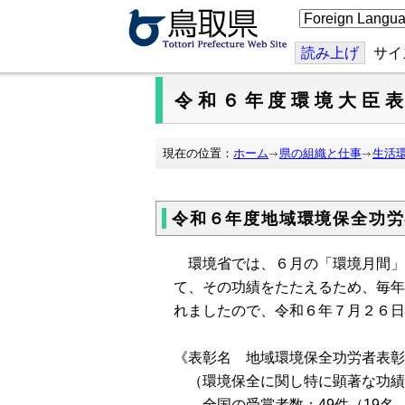
こ
の
ペ
ー
読み上げ
サイ
ジ
を
翻
令和６年度環境大臣
訳
す
る
現在の位置：
ホーム
県の組織と仕事
生活
令和６年度地域環境保全功労
環境省では、６月の「環境月間」
て、その功績をたたえるため、毎年
れましたので、令和６年７月２６日
《表彰名 地域環境保全功労者表彰
（環境保全に関し特に顕著な功績
全国の受賞者数：49件（19名、