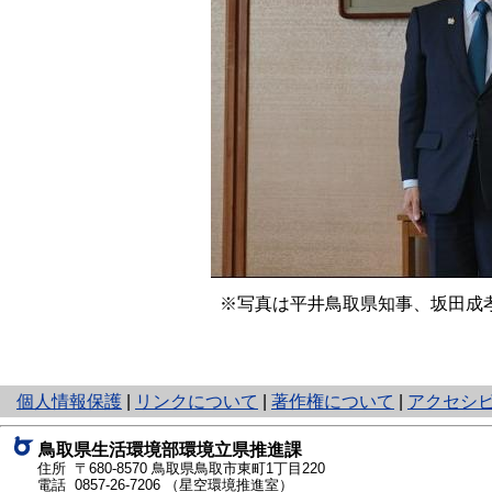
※写真は平井鳥取県知事、坂田成
と
個人情報保護
|
リンクについて
|
著作権について
|
アクセシ
り
ネ
鳥取県生活環境部環境立県推進課
ッ
住所 〒680-8570
鳥取県鳥取市東町1丁目220
ト
電話
0857-26-7206
（星空環境推進室）