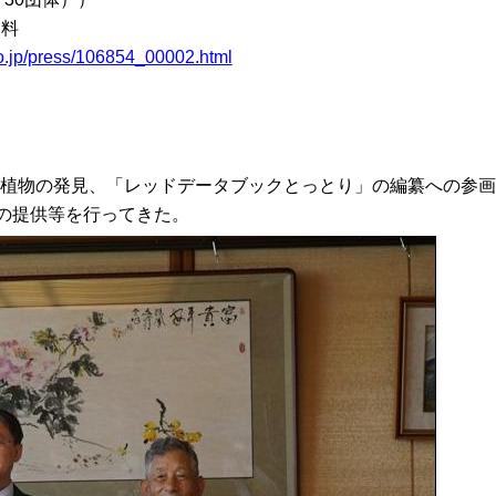
料
o.jp/press/106854_00002.html
物の発見、「レッドデータブックとっとり」の編纂へ
の
参画
の
提供等を行ってきた。