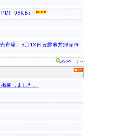
F:95KB）
売市場、5月13日賀露地方卸売市
次のページへ
を掲載しました。