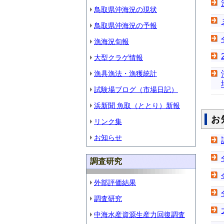
鳥取県沖海況の現状
鳥取県沖海況の予報
漁海況旬報
大型クラゲ情報
漁具漁法・漁獲統計
試験場ブログ（市場日記）
浜新聞 魚取（ととり）新報
お
リンク集
お知らせ
調査研究
外部評価結果
調査研究
中海水産資源生産力回復調査