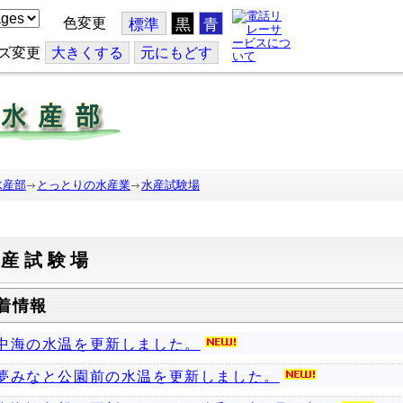
色変更
標準
黒
青
ズ変更
大
きくする
元
にもどす
水産部
とっとりの水産業
水産試験場
水産試験場
着情報
中海の水温を更新しました。
夢みなと公園前の水温を更新しました。