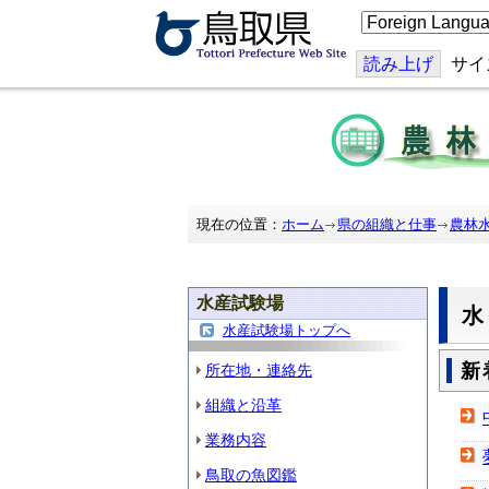
こ
の
ペ
ー
読み上げ
サイ
ジ
を
翻
訳
す
る
現在の位置：
ホーム
県の組織と仕事
農林
水産試験場
水産試験場トップへ
新
所在地・連絡先
組織と沿革
業務内容
鳥取の魚図鑑