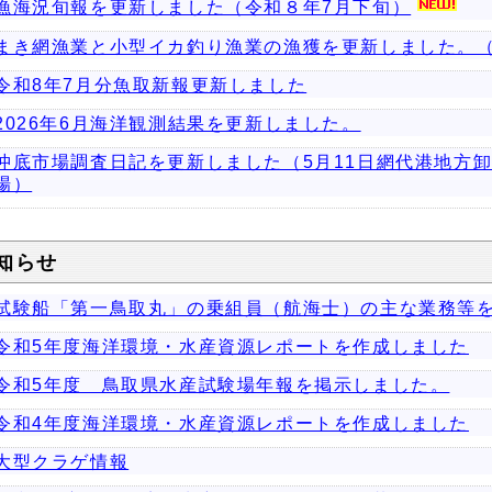
漁海況旬報を更新しました（令和８年7月下旬）
まき網漁業と小型イカ釣り漁業の漁獲を更新しました。（PD
令和8年7月分魚取新報更新しました
2026年6月海洋観測結果を更新しました。
沖底市場調査日記を更新しました（5月11日網代港地方卸
場）
知らせ
試験船「第一鳥取丸」の乗組員（航海士）の主な業務等
令和5年度海洋環境・水産資源レポートを作成しました
令和5年度 鳥取県水産試験場年報を掲示しました。
令和4年度海洋環境・水産資源レポートを作成しました
大型クラゲ情報