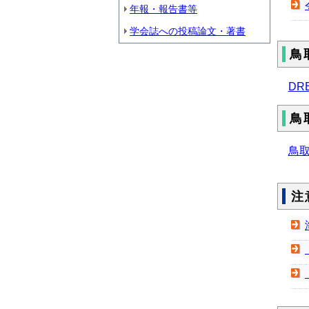
年報・報告書等
学会誌への投稿論文・著書
鳥
DR
鳥
鳥
注