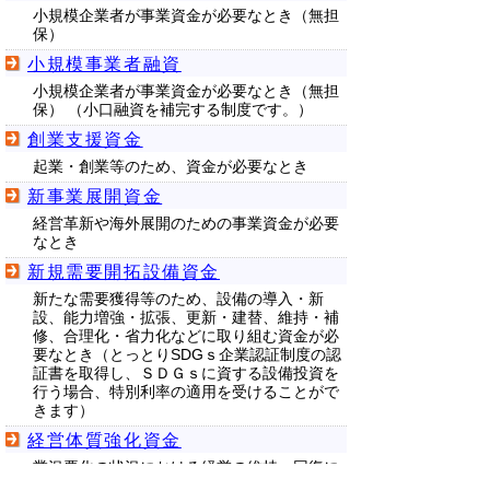
小規模企業者が事業資金が必要なとき（無担
保）
小規模事業者融資
小規模企業者が事業資金が必要なとき（無担
保） （小口融資を補完する制度です。）
創業支援資金
起業・創業等のため、資金が必要なとき
新事業展開資金
経営革新や海外展開のための事業資金が必要
なとき
新規需要開拓設備資金
新たな需要獲得等のため、設備の導入・新
設、能力増強・拡張、更新・建替、維持・補
修、合理化・省力化などに取り組む資金が必
要なとき（とっとりSDGｓ企業認証制度の認
証書を取得し、ＳＤＧｓに資する設備投資を
行う場合、特別利率の適用を受けることがで
きます）
経営体質強化資金
業況悪化の状況における経営の維持、回復に
ニューマネーが必要なとき