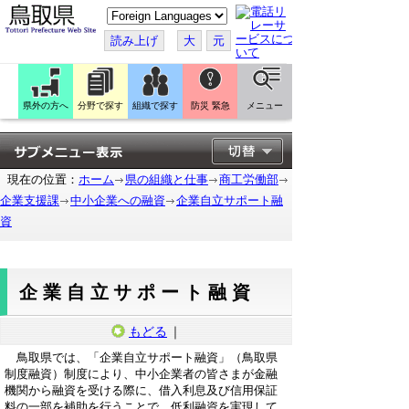
こ
の
ペ
読み上げ
大
元
ー
ジ
を
翻
訳
県外の方へ
分野で探す
組織で探す
防災 緊急
メニュー
す
る
現在の位置：
ホーム
県の組織と仕事
商工労働部
企業支援課
中小企業への融資
企業自立サポート融
資
企業自立サポート融資
もどる
｜
鳥取県では、「企業自立サポート融資」（鳥取県
制度融資）制度により、中小企業者の皆さまが金融
機関から融資を受ける際に、借入利息及び信用保証
料の一部を補助を行うことで、低利融資を実現して