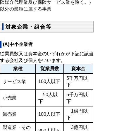
険媒介代理業及び保険サービス業を除く。）
以外の業種に属する事業
対象企業・組合等
(A)中小企業者
従業員数又は資本金のいずれかが下記に該当
する会社及び個人をいいます。
業種
従業員数
資本金
5千万円以
サービス業
100人以下
下
50人以
5千万円以
小売業
下
下
1億円以
卸売業
100人以下
下
製造業・その
3億円以
300人以下