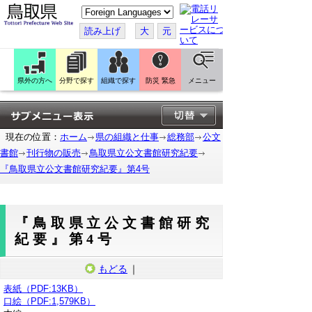
こ
の
ペ
読み上げ
大
元
ー
ジ
を
翻
訳
県外の方へ
分野で探す
組織で探す
防災 緊急
メニュー
す
る
現在の位置：
ホーム
県の組織と仕事
総務部
公文
書館
刊行物の販売
鳥取県立公文書館研究紀要
『鳥取県立公文書館研究紀要』第4号
『鳥取県立公文書館研究
紀要』第4号
もどる
｜
表紙（PDF:13KB）
口絵（PDF:1,579KB）