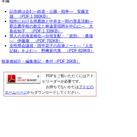
本編
記念碑は企む―鉄道・公園・戦争― 安藤文
雄 （PDF:1,080KB）
稲作における県農政と中井太一郎の普及活動―
郡立農学校の創立と林遠里招聘を中心に― 大
島佐知子 （PDF:1,338KB）
県人の北海道移住―分領支配・「規則」・農場
― 伊藤康 （PDF:792KB）
女性県会議員・田中花子の自筆ノート―『人生
記録』をよむ― 野﨑喜代美 （PDF:829KB）
執筆者紹介・編集後記・奥付（PDF:35KB）
PDFをご覧いただくにはアド
ビリーダーが必要です。
お持ちでないかたは
アドビの
ホームページ
からダウンロードしてください。
▲ページ上部に戻る
と
個人情報保護
|
リンクについて
|
著作権に
り
ついて
|
アクセシビリティ