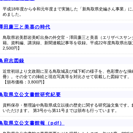
平成18年度から令和元年度まで実施した「新鳥取県史編さん事業」
めました。
澤田廉三と美喜の時代
鳥取県岩美郡岩美町出身の外交官・澤田廉三と美喜（エリザベスサン
籍。資料編、講演録、新聞連載記事等を収録。平成22年度鳥取県出
2,500円】
鳥府志図録
近世初頭より文政期に至る鳥取城及び城下町の様子を、色彩豊かな挿絵
冊）。その全ての挿絵と現在写真等を対比させて収載した図録です。
【頒布価格：3,800円】
鳥取県立公文書館研究紀要
資料保存・整理論や鳥取県成立以後の歴史に関する研究論文集です。創
いただけます。 第3号から第11号までは頒布も行っています。
鳥取県立公文書館報（pdf）