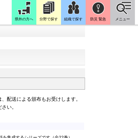
県外の方へ
分野で探す
組織で探す
防災 緊急
メニュー
は、配送による頒布もお受けします。
ださい。
料を集成するシリーズです（全22巻）。