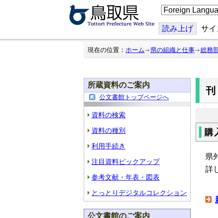
こ
の
ペ
ー
読み上げ
サイ
ジ
を
翻
現在の位置：
ホーム
県の組織と仕事
総務
訳
す
る
所蔵資料のご案内
公文書館トップページへ
資料の検索
資料の種別
購
利用手続き
県
注目資料ピックアップ
詳
参考文献・年表・図表
とっとりデジタルコレクション
公文書館のご案内