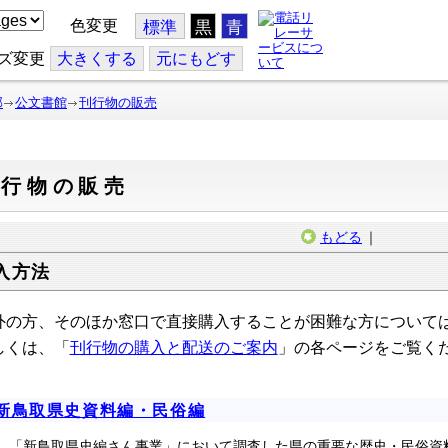
色変更
標準
黒
青
ズ変更
大
きくする
元
にもどす
部
公文書館
刊行物の販売
刊行物の販売
もどる
｜
入方法
外の方、そのほか窓口で直接購入することが困難な方について
しくは、「
刊行物の購入と配送のご案内
」
の各ページをご覧く
新鳥取県史資料編・民俗編
「新鳥取県史編さん事業」において調査した県の重要な歴史・民俗資