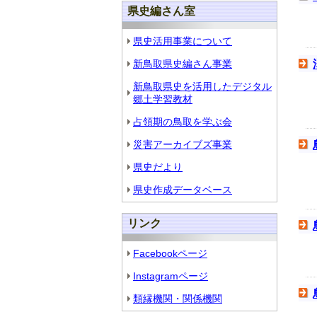
県史編さん室
県史活用事業について
新鳥取県史編さん事業
新鳥取県史を活用したデジタル
郷土学習教材
占領期の鳥取を学ぶ会
災害アーカイブズ事業
県史だより
県史作成データベース
リンク
Facebookページ
Instagramページ
類縁機関・関係機関