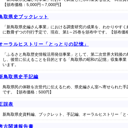
【頒布価格：5,000円～7,000円】
鳥取県史ブックレット
「新鳥取県史編さん事業」における調査研究の成果を、わかりやすく
に数冊ずつの刊行予定で、現在、第1～25巻を頒布中です。【頒布価格
オーラルヒストリー「とっとりの記憶」
「ふるさと鳥取歴史情報活用発信事業」として、第二次世界大戦後の
し、後世に伝えることを目的とする「鳥取県の昭和の記憶」収集事業
います。
新鳥取県史手記編
鳥取県民の体験を次世代に伝えるため、県史編さん室へ寄せられた手
です。【頒布価格：500円】
正誤表
新鳥取県史資料編、ブックレット、手記編、オーラルヒストリー「と
考古関連報告書