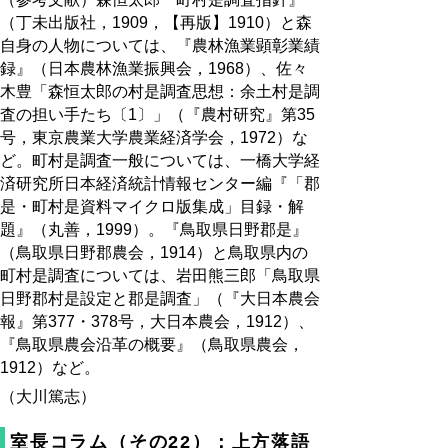
（丁未出版社，1909，【再版】1910）と森
自身の人物については、『農林漁業顕彰業績
録』（日本農林漁業振興会，1968）、佐々
木豊「森恒太郎の村是調査思想：余土村是調
査の担い手たち〔1〕」（『農村研究』第35
号，東京農業大学農業経済学会，1972）な
ど。町村是調査一般については、一橋大学経
済研究所日本経済統計情報センター編『「郡
是・町村是資料マイクロ版集成」目録・解
題』（丸善，1999）。『鳥取県日野郡是』
（鳥取県日野郡農会，1914）と鳥取県内の
町村是調査については、岩田熊三郎「鳥取県
日野郡村是設定と郡是調査」（『大日本農会
報』第377・378号，大日本農会，1912）、
『鳥取県農会沿革の概要』（鳥取県農会，
1912）など。
（大川篤志）
室長コラム（その22）：上方落語