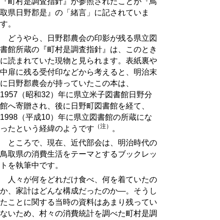
『町村是調査指針』が参照されたことが『鳥
取県日野郡是』の「緒言」に記されていま
す。
どうやら、日野郡農会の印影が残る県立図
書館所蔵の『町村是調査指針』は、このとき
に読まれていた現物と見られます。表紙裏や
中扉に残る受付印などから考えると、明治末
に日野郡農会が持っていたこの本は、
1957（昭和32）年に県立米子図書館日野分
館へ寄贈され、後に日野町図書館を経て、
1998（平成10）年に県立図書館の所蔵にな
（注）
ったという経緯のようです
。
ところで、現在、近代部会は、明治時代の
鳥取県の消費生活をテーマとするブックレッ
トを執筆中です。
人々が何をどれだけ食べ、何を着ていたの
か、家計はどんな構成だったのか―。そうし
たことに関する当時の資料はあまり残ってい
ないため、村々の消費統計を調べた町村是調