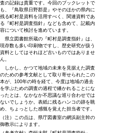
査の記録は貴重です。今回のブックレットで
も、『鳥取県日野郡是』やそのほかの県内に
残る町村是資料を活用すべく、関連資料であ
る『町村是調査指針』なども含めて、記載内
容について検討を進めています。
県立図書館所蔵の『町村是調査指針』は、
現存数も多い印刷物ですし、歴史研究が扱う
資料としてはそれほど古いものではありませ
ん。
しかし、かつて地域の未来を見据えた調査
のための参考文献として取り寄せられたこの
本が、100年の時を経て、今度は地域の過去
を学ぶための調査の過程で繙かれることにな
ったとは、なかなか不思議な巡り合わせでは
ないでしょうか。表紙に残るハンコの跡を眺
め、ちょっとした感慨を覚えた担当者です。
（注）この点は、県庁図書室の網浜副主幹の
御教示によります。
（参考文献）森恒太郎『町村是調査指針』