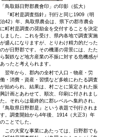
「鳥取縣日野郡農會印」の印影（拡大）
『町村是調査指針』刊行と同じ1909（明
治42）年、鳥取県農会は、県下の郡市農会
に町村是調査の奨励金を交付することを決定
しました。これを受け、県内各地で調査実施
が盛んになりますが、とりわけ精力的だった
のが日野郡です。その機運の背景には、たた
ら製鉄など地方産業の不振に対する危機感が
あったと考えられます。
翌年から、郡内の全村で人口・物産・労
働・消費・資産・習慣など多岐にわたる調査
が始められ、結果は、村ごとに策定された振
興計画とあわせて、順次、印刷に付されまし
た。それらは最終的に郡レベルへ集約され、
『鳥取県日野郡是』という表題で刊行されま
す。調査開始から4年後、1914（大正3）年
のことでした。
この大変な事業にあたっては、日野郡でも