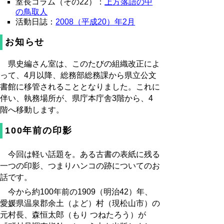
室長コラム（その22）：
上方落語の中
の鳥取人
活動日誌：
2008（平成20）年2月
お知らせ
県史編さん室は、このたびの組織改正によ
って、4月以降、総務部総務課から県立公文
書館に移管されることとなりました。これに
伴い、執務場所が、県庁本庁舎3階から、4
階へ移動します。
100年前の印影
今回は軽い話題を。ある古書の表紙に残る
一つの印影、つまりハンコの跡についてのお
話です。
今から約100年前の1909（明治42）年、
愛媛県温泉郡余土（よど）村（現松山市）の
元村長、森恒太郎（もり つねたろう）が