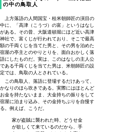
の中の鳥取人
上方落語の人間国宝・桂米朝師匠の演目の
中に、「高津（こうづ）の富」というはなし
がある。その昔、大阪道頓堀にほど近い高津
神社で、富くじが行われており、そこで最高
額の千両くじを当てた男と、その男を泊めた
宿屋の亭主とのやりとりを、面白おかしく落
語にしたものだ。実は、このはなしの主人公
である千両くじを当てた男は、米朝師匠の設
定では、鳥取の人とされている。
この鳥取人、落語に登場するだけあって、
かなりのほら吹きである。実際にはほとんど
お金を持たないまま、大金持ちの振りをして
宿屋に泊まり込み、その金持ちぶりを自慢す
る。例えば、こうだ。
家が盗賊に襲われた時、どうせ金
が欲しくて来ているのだから、手