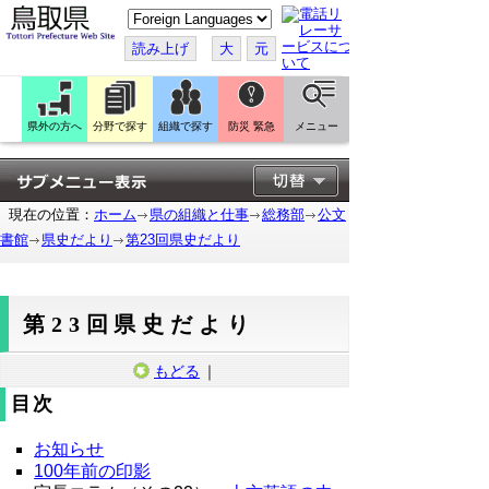
こ
の
ペ
読み上げ
大
元
ー
ジ
を
翻
訳
県外の方へ
分野で探す
組織で探す
防災 緊急
メニュー
す
る
現在の位置：
ホーム
県の組織と仕事
総務部
公文
書館
県史だより
第23回県史だより
第23回県史だより
もどる
｜
目次
お知らせ
100年前の印影