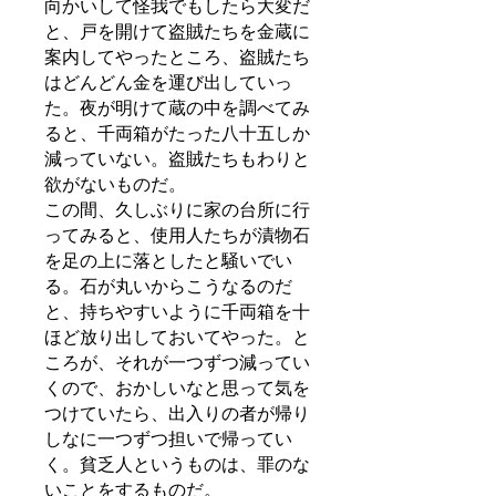
向かいして怪我でもしたら大変だ
と、戸を開けて盗賊たちを金蔵に
案内してやったところ、盗賊たち
はどんどん金を運び出していっ
た。夜が明けて蔵の中を調べてみ
ると、千両箱がたった八十五しか
減っていない。盗賊たちもわりと
欲がないものだ。
この間、久しぶりに家の台所に行
ってみると、使用人たちが漬物石
を足の上に落としたと騒いでい
る。石が丸いからこうなるのだ
と、持ちやすいように千両箱を十
ほど放り出しておいてやった。と
ころが、それが一つずつ減ってい
くので、おかしいなと思って気を
つけていたら、出入りの者が帰り
しなに一つずつ担いで帰ってい
く。貧乏人というものは、罪のな
いことをするものだ。