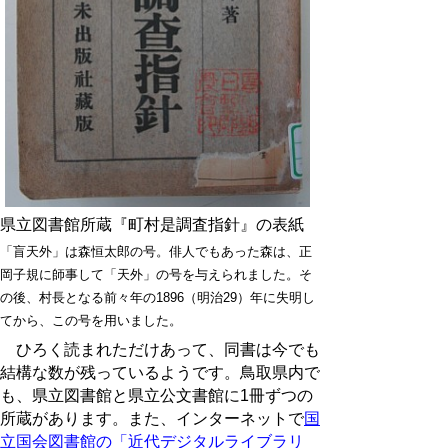
県立図書館所蔵『町村是調査指針』の表紙
「盲天外」は森恒太郎の号。俳人でもあった森は、正
岡子規に師事して「天外」の号を与えられました。そ
の後、村長となる前々年の1896（明治29）年に失明し
てから、この号を用いました。
ひろく読まれただけあって、同書は今でも
結構な数が残っているようです。鳥取県内で
も、県立図書館と県立公文書館に1冊ずつの
所蔵があります。また、インターネットで
国
立国会図書館の「近代デジタルライブラリ