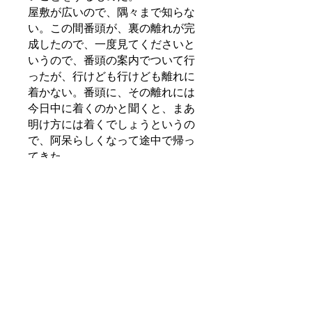
屋敷が広いので、隅々まで知らな
い。この間番頭が、裏の離れが完
成したので、一度見てくださいと
いうので、番頭の案内でついて行
ったが、行けども行けども離れに
着かない。番頭に、その離れには
今日中に着くのかと聞くと、まあ
明け方には着くでしょうというの
で、阿呆らしくなって途中で帰っ
てきた。
屋敷の庭は、山を二つ取り入れて
作ってある。このごろ、庭の隅の
ほうで山賊が出るというので、お
上のお役人がうるさくて困る。
といった次第。
鳥取人は、地味で真面目だと言われるが、
この落語の中の鳥取人は、そのイメージとは
程遠い。なぜ、この主人公が鳥取の人と設定