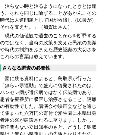
「治らない時と治るようになったときとは違
う。それを同じに論ずることがあかん。その
時代は人道問題として国が救済し（民衆が）
それを支えた。」（加賀田さん）
現代の価値観で過去のことがらを断罪する
のではなく、当時の政策を支えた民衆の意識
や時代の制約をふまえた歴史認識の大切さを
これらの言葉は教えています。
さらなる調査の必要性
園に残る資料によると、鳥取県が行った
「無らい県運動」で盛んに啓発されたのは、
ハンセン病が遺伝病ではなく伝染病であり、
患者を療養所に収容し治療させること、隔離
の有効性でした。講演会や映画会などを通じ
て集まった六万円の寄付で愛生園に本県出身
者用の寮が建設されるに至ります。しかし、
着任間もない立田知事のもと、どうして鳥取
県は「無らい県運動」の先駆となりえたの