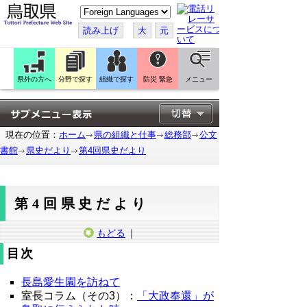
こ
の
ペ
読み上げ
大
元
ー
ジ
を
翻
訳
県外の方へ
分野で探す
組織で探す
防災 緊急
メニュー
す
る
現在の位置：
ホーム
県の組織と仕事
総務部
公文
書館
県史だより
第4回県史だより
第4回県史だより
もどる
｜
目次
長島愛生園を訪ねて
室長コラム（その3）：
「大政奉還」が