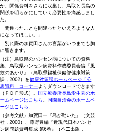
か。関係資料をさらに収集し、鳥取と長島の
関係を明らかにしていく必要性を痛感しまし
た。
「間違ったことを間違ったといえるような人
になってほしい。」
別れ際の加賀田さんの言葉がいつまでも胸
に響きます。
（注）鳥取県のハンセン病についての資料
集、鳥取県ハンセン病資料作成委員会編『風
紋のあかり』（鳥取県福祉保健部健康対策
課，2002）を
健康対策課ホームページ「公
表資料」コーナー
よりダウンロードできます
（ＰＤＦ形式）。
国立療養所長島愛生園のホ
ームページはこちら
。
同園自治会のホームペ
ージはこちら
。
（参考文献）加賀田一『島が動いた』（文芸
社，2000）、藤野豊編『近現代日本ハンセ
ン病問題資料集成 第6巻』（不二出版，