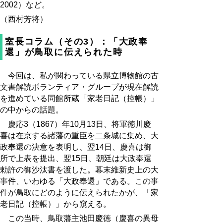
2002）など。
（西村芳将）
室長コラム（その3）：「大政奉
還」が鳥取に伝えられた時
今回は、私が関わっている県立博物館の古
文書解読ボランティア・グループが現在解読
を進めている同館所蔵「家老日記（控帳）」
の中からの話題。
慶応3（1867）年10月13日、将軍徳川慶
喜は在京する諸藩の重臣を二条城に集め、大
政奉還の決意を表明し、翌14日、慶喜は御
所で上表を提出、翌15日、朝廷は大政奉還
勅許の御沙汰書を渡した。幕末維新史上の大
事件、いわゆる「大政奉還」である。この事
件が鳥取にどのように伝えられたかが、「家
老日記（控帳）」から窺える。
この当時、鳥取藩主池田慶徳（慶喜の異母