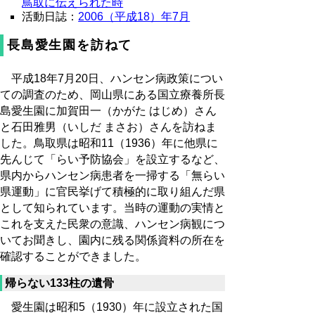
鳥取に伝えられた時
活動日誌：
2006（平成18）年7月
長島愛生園を訪ねて
平成18年7月20日、ハンセン病政策につい
ての調査のため、岡山県にある国立療養所長
島愛生園に加賀田一（かがた はじめ）さん
と石田雅男（いしだ まさお）さんを訪ねま
した。鳥取県は昭和11（1936）年に他県に
先んじて「らい予防協会」を設立するなど、
県内からハンセン病患者を一掃する「無らい
県運動」に官民挙げて積極的に取り組んだ県
として知られています。当時の運動の実情と
これを支えた民衆の意識、ハンセン病観につ
いてお聞きし、園内に残る関係資料の所在を
確認することができました。
帰らない133柱の遺骨
愛生園は昭和5（1930）年に設立された国