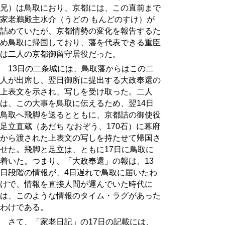
兄）は鳥取におり、京都には、この直前まで
家老鵜殿主水介（うどの もんどのすけ）が
詰めていたが、京都情勢の変化を報告するた
め鳥取に帰国しており、藩を代表できる重臣
は二人の京都御留守居役だった。
13日の二条城には、鳥取藩からはこの二
人が出席し、翌日御所に提出する大政奉還の
上表文を示され、写しを受け取った。二人
は、この大事を鳥取に伝えるため、翌14日
鳥取へ飛脚を送るとともに、京都詰の御使役
足立直蔵（あだち なおぞう、170石）に幕府
から渡された上表文の写しを持たせて帰国さ
せた。飛脚と足立は、ともに17日に鳥取に
着いた。つまり、「大政奉還」の報は、13
日段階の情報が、4日遅れで鳥取に届いたわ
けで、情報を直接人間が運んでいた時代に
は、このような情報のタイム・ラグがあった
わけである。
さて、「家老日記」の17日の記載には、