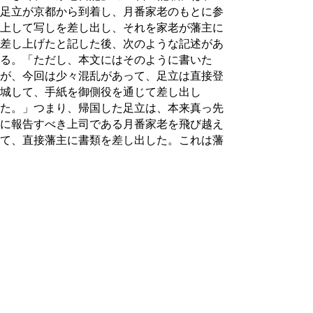
足立が京都から到着し、月番家老のもとに参
上して写しを差し出し、それを家老が藩主に
差し上げたと記した後、次のような記述があ
る。「ただし、本文にはそのように書いた
が、今回は少々混乱があって、足立は直接登
城して、手紙を御側役を通じて差し出し
た。」つまり、帰国した足立は、本来真っ先
に報告すべき上司である月番家老を飛び越え
て、直接藩主に書類を差し出した。これは藩
のシステム上の重大なルール違反であった
が、月番家老は一応自分の所に報告があった
ことにして、問題化せずに処理した。それ
を、家老の部下である日記の書き役は、念の
ために書き残したのである。
通常ならば、家老の一人は城に詰めている
はずたが、この日はたまたま家老たちが登城
しない日だった。そのため、帰国した足立
は、事の重大性を考えて、本来の手順を越え
て、急いで藩主に伝えたのだろうが、見方を