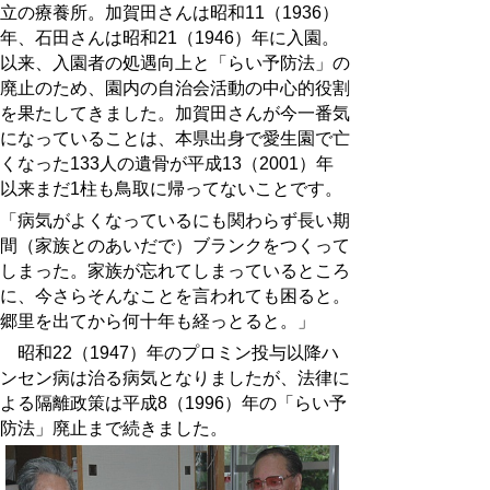
立の療養所。加賀田さんは昭和11（1936）
年、石田さんは昭和21（1946）年に入園。
以来、入園者の処遇向上と「らい予防法」の
廃止のため、園内の自治会活動の中心的役割
を果たしてきました。加賀田さんが今一番気
になっていることは、本県出身で愛生園で亡
くなった133人の遺骨が平成13（2001）年
以来まだ1柱も鳥取に帰ってないことです。
「病気がよくなっているにも関わらず長い期
間（家族とのあいだで）ブランクをつくって
しまった。家族が忘れてしまっているところ
に、今さらそんなことを言われても困ると。
郷里を出てから何十年も経っとると。」
昭和22（1947）年のプロミン投与以降ハ
ンセン病は治る病気となりましたが、法律に
よる隔離政策は平成8（1996）年の「らい予
防法」廃止まで続きました。