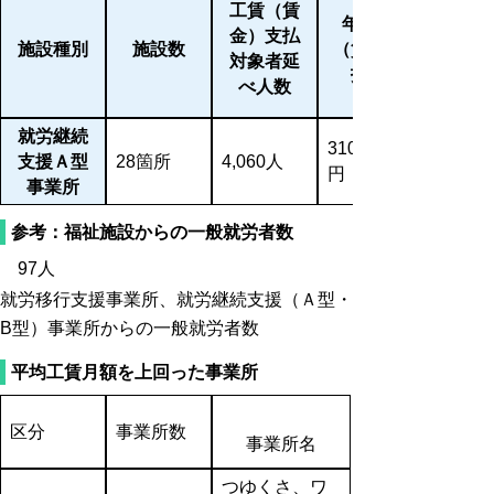
工賃（賃
年間工賃
金）支払
施設種別
施設数
（賃金）支
対象者延
払総額
べ人数
就労継続
310,082,272
支援Ａ型
28箇所
4,060人
円
事業所
参考：福祉施設からの一般就労者数
97人
就労移行支援事業所、就労継続支援（Ａ型・
B型）事業所からの一般就労者数
平均工賃月額を上回った事業所
区分
事業所数
事業所名
つゆくさ、ワ