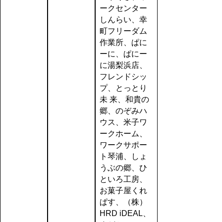
ークセンター
しんらい、幸
町フリーダム
作業所、ぱに
ーに、ぱにー
に湯梨浜店、
フレンドシッ
プ、とっとり
未 来、和貴の
郷、のぞみハ
ウス、米子ワ
ークホーム、
ワークサポー
ト琴浦、しょ
うぶの郷、ひ
といろ工房、
お菓子屋くれ
ぱす、（株）
HRD iDEAL、