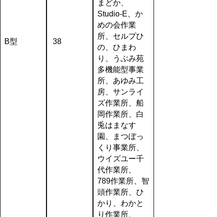
まどか、
Studio-E、か
めの会作業
所、セルプひ
B型
38
の、ひまわ
り、うぶみ苑
多機能型事業
所、あゆみ工
房、サンライ
ズ作業所、船
岡作業所、白
兎はまなす
園、まつぼっ
くり事業所、
ウイズユー千
代作業所、
789作業所、智
頭作業所、ひ
かり、わかと
り作業所、