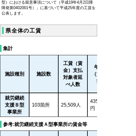
型）における留意事項について（平成19年4月2日障
障発第0402001号）」に基づいて平成25年度の工賃を
公表します。
県全体の工賃
集計
工賃（賃
年間工賃
金）支払
施設種別
施設数
（賃金）支
対象者延
払総額
べ人数
就労継続
435,933,644
支援Ｂ型
103箇所
25,509人
円
事業所
参考:就労継続支援Ａ型事業所の賃金等