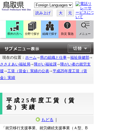
こ
の
ペ
読み上げ
大
元
ー
ジ
を
翻
訳
県外の方へ
分野で探す
組織で探す
防災 緊急
メニュー
す
る
現在の位置：
ホーム
県の組織と仕事
福祉保健部
ささえあい福祉局
障がい福祉課
障がい者の就労支
援
工賃（賃金）実績の公表
平成25年度工賃（賃
金）実績
平成25年度工賃（賃
金）実績
もどる
｜
「就労移行支援事業、就労継続支援事業（Ａ型、B