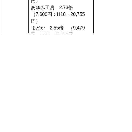
円）
あゆみ工房 2.73倍
（7,600円：H18→20,755
円）
まどか 2.55倍 （9,479
円：H23→24,180円）
お菓子屋くれぱす 2.43
倍 （10,249円：
２倍以上
H18→24,974円）
淀江作業所 2.26倍
（3,988円：H18→9,030
円）
ワークセンターしんらい
2.12倍 （20,093円：
H18→42,710円）
サンライズ作業所 2.12
倍 （9,661円：
H18→20,524円）
公表した工賃の注意事項