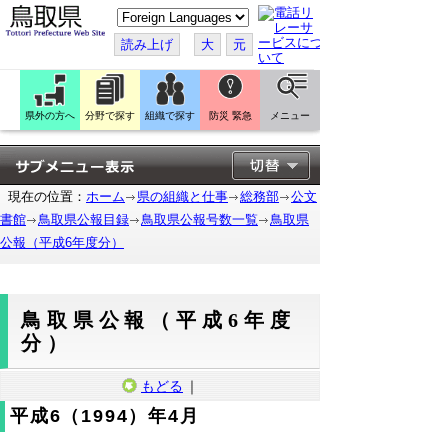
こ
の
ペ
読み上げ
大
元
ー
ジ
を
翻
訳
県外の方へ
分野で探す
組織で探す
防災 緊急
メニュー
す
る
現在の位置：
ホーム
県の組織と仕事
総務部
公文
書館
鳥取県公報目録
鳥取県公報号数一覧
鳥取県
公報（平成6年度分）
鳥取県公報（平成6年度
分）
もどる
｜
平成6（1994）年4月