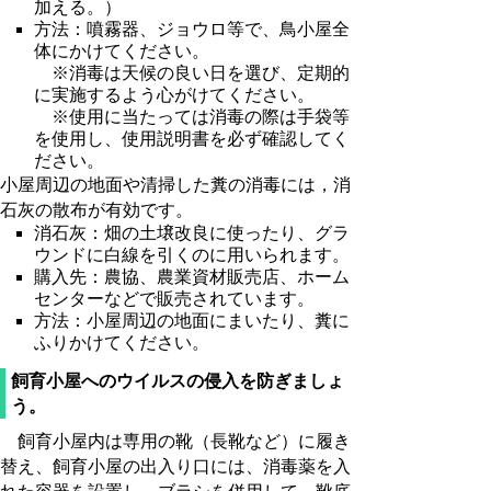
加える。）
方法：噴霧器、ジョウロ等で、鳥小屋全
体にかけてください。
※消毒は天候の良い日を選び、定期的
に実施するよう心がけてください。
※使用に当たっては消毒の際は手袋等
を使用し、使用説明書を必ず確認してく
ださい。
小屋周辺の地面や清掃した糞の消毒には，消
石灰の散布が有効です。
消石灰：畑の土壌改良に使ったり、グラ
ウンドに白線を引くのに用いられます。
購入先：農協、農業資材販売店、ホーム
センターなどで販売されています。
方法：小屋周辺の地面にまいたり、糞に
ふりかけてください。
飼育小屋へのウイルスの侵入を防ぎましょ
う。
飼育小屋内は専用の靴（長靴など）に履き
替え、飼育小屋の出入り口には、消毒薬を入