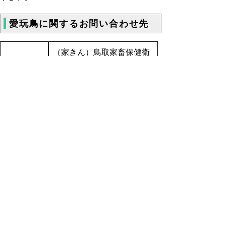
愛玩鳥に関するお問い合わせ先
（家きん）鳥取家畜保健衛
生所
電話 0857-53-2240 フ
ァクシミリ0857-53-6352
東部地区
（家きん以外）鳥取市保健
所生活安全課
電話 0857-30-8551 フ
ァクシミリ0857-20-3962
（家きん）倉吉家畜保健衛
生所
電話 0858-26-3341 フ
ァクシミリ0858-26-8164
中部地区
（家きん以外）中部総合事