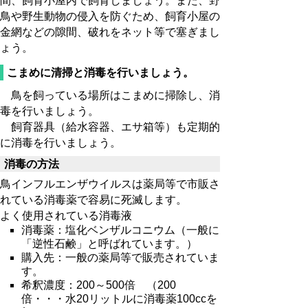
間、飼育小屋内で飼育しましょう。また、野
鳥や野生動物の侵入を防ぐため、飼育小屋の
金網などの隙間、破れをネット等で塞ぎまし
ょう。
こまめに清掃と消毒を行いましょう。
鳥を飼っている場所はこまめに掃除し、消
毒を行いましょう。
飼育器具（給水容器、エサ箱等）も定期的
に消毒を行いましょう。
消毒の方法
鳥インフルエンザウイルスは薬局等で市販さ
れている消毒薬で容易に死滅します。
よく使用されている消毒液
消毒薬：塩化ベンザルコニウム（一般に
「逆性石鹸」と呼ばれています。）
購入先：一般の薬局等で販売されていま
す。
希釈濃度：200～500倍 （200
倍・・・水20リットルに消毒薬100ccを