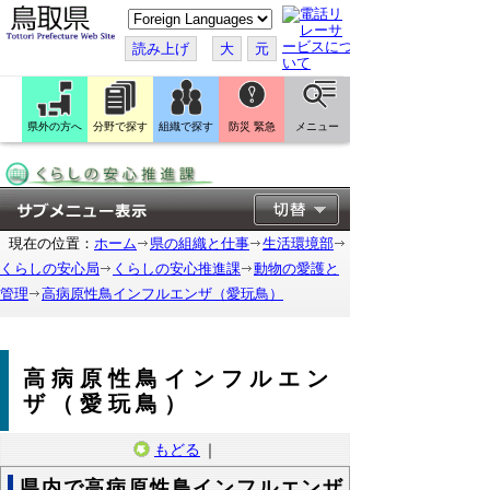
こ
の
ペ
読み上げ
大
元
ー
ジ
を
翻
訳
県外の方へ
分野で探す
組織で探す
防災 緊急
メニュー
す
る
現在の位置：
ホーム
県の組織と仕事
生活環境部
くらしの安心局
くらしの安心推進課
動物の愛護と
管理
高病原性鳥インフルエンザ（愛玩鳥）
高病原性鳥インフルエン
ザ（愛玩鳥）
もどる
｜
県内で高病原性鳥インフルエンザ