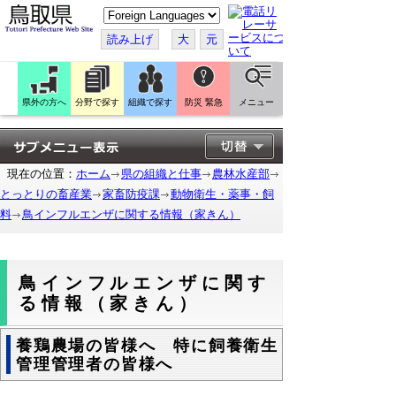
こ
の
ペ
読み上げ
大
元
ー
ジ
を
翻
訳
県外の方へ
分野で探す
組織で探す
防災 緊急
メニュー
す
る
現在の位置：
ホーム
県の組織と仕事
農林水産部
とっとりの畜産業
家畜防疫課
動物衛生・薬事・飼
料
鳥インフルエンザに関する情報（家きん）
鳥インフルエンザに関す
る情報（家きん）
養鶏農場の皆様へ 特に飼養衛生
管理管理者の皆様へ