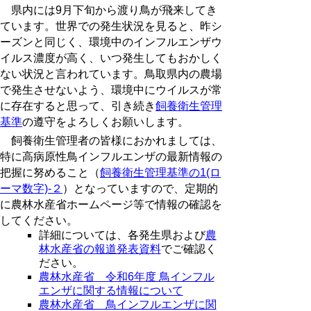
県内には9月下旬から渡り鳥が飛来してき
ています。世界での発生状況を見ると、昨シ
ーズンと同じく、環境中のインフルエンザウ
イルス濃度が高く、いつ発生してもおかしく
ない状況と言われています。鳥取県内の農場
で発生させないよう、環境中にウイルスが常
に存在すると思って、引き続き
飼養衛生管理
基準
の遵守をよろしくお願いします。
飼養衛生管理者の皆様におかれましては、
特に高病原性鳥インフルエンザの最新情報の
把握に努めること（
飼養衛生管理基準の1(ロ
ーマ数字)-２
）となっていますので、定期的
に農林水産省ホームページ等で情報の確認を
してください。
詳細については、各発生県および
農
林水産省の報道発表資料
でご確認く
ださい。
農林水産省 令和6年度 鳥インフル
エンザに関する情報について
農林水産省 鳥インフルエンザに関