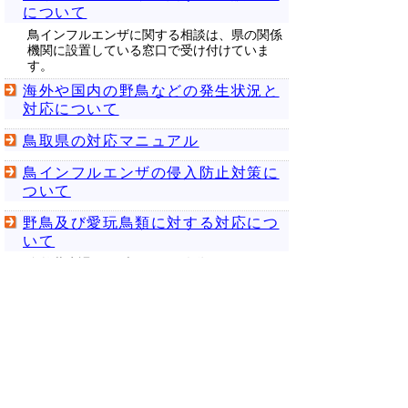
について
鳥インフルエンザに関する相談は、県の関係
機関に設置している窓口で受け付けていま
す。
海外や国内の野鳥などの発生状況と
対応について
鳥取県の対応マニュアル
鳥インフルエンザの侵入防止対策に
ついて
野鳥及び愛玩鳥類に対する対応につ
いて
自然共生課ウェブページへ移動します。
鳥インフルエンザQ&A
高病原性鳥インフルエンザのQ&A
（国立研究開発法人 農業・食品産業技
術総合研究機構HP）