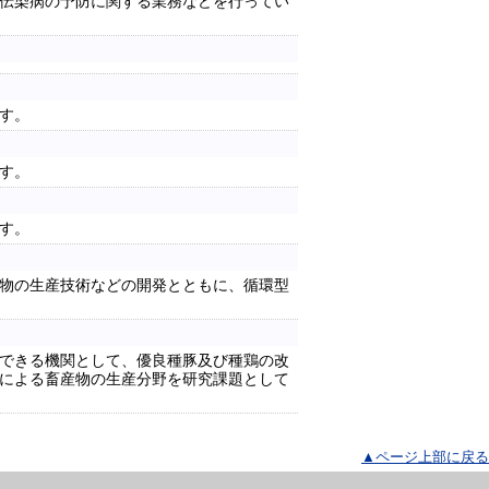
伝染病の予防に関する業務などを行ってい
す。
す。
す。
物の生産技術などの開発とともに、循環型
できる機関として、優良種豚及び種鶏の改
による畜産物の生産分野を研究課題として
▲ページ上部に戻る