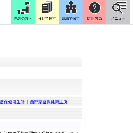
県外の方へ
分野で探す
組織で探す
防災 緊急
メニュー
畜保健衛生所
｜
西部家畜保健衛生所