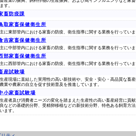
畜産業の振興、飼料作物の生産振興、および鳥インフルエンザなど家畜
ます。
家畜防疫課
鳥取家畜保健衛生所
主に東部管内における家畜の防疫、衛生指導に関する業務を行っていま
倉吉家畜保健衛生所
主に中部管内における家畜の防疫、衛生指導に関する業務を行っていま
西部家畜保健衛生所
主に西部管内における家畜の防疫、衛生指導に関する業務を行っていま
畜産試験場
生産現場に直結した実用性の高い新技術や、安全・安心・高品質な畜産
農業や農家の自立を促す技術普及を推進しています。
中小家畜試験場
生産者及び消費者ニーズの変化を踏まえた生産性の高い畜産経営に貢献
良などの基礎的分野、受精卵移植などの新技術分野、特色ある飼育方法
います。
ビリティ