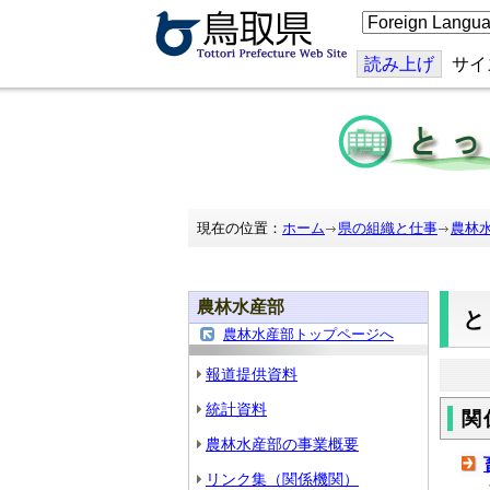
こ
の
ペ
ー
読み上げ
サイ
ジ
を
翻
訳
す
る
現在の位置：
ホーム
県の組織と仕事
農林
農林水産部
農林水産部トップページへ
報道提供資料
統計資料
関
農林水産部の事業概要
リンク集（関係機関）