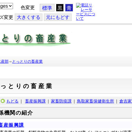
色変更
標準
黒
青
ズ変更
大
きくする
元
にもどす
水産部
とっとりの畜産業
とっとりの畜産業
もどる
｜
畜産振興課
｜
家畜防疫課
｜
鳥取家畜保健衛生所
｜
倉吉家
係機関の紹介
畜産振興課