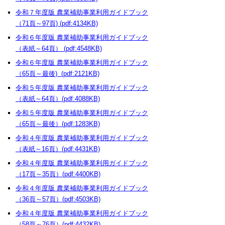
令和７年度版 農業補助事業利用ガイドブック
（71頁～97頁) (pdf:4134KB)
令和６年度版 農業補助事業利用ガイドブック
（表紙～64頁） (pdf:4548KB)
令和６年度版 農業補助事業利用ガイドブック
（65頁～最後) (pdf:2121KB)
令和５年度版 農業補助事業利用ガイドブック
（表紙～64頁）(pdf:4088KB)
令和５年度版 農業補助事業利用ガイドブック
（65頁～最後）(pdf:1283KB)
令和４年度版 農業補助事業利用ガイドブック
（表紙～16頁）(pdf:4431KB)
令和４年度版 農業補助事業利用ガイドブック
（17頁～35頁）(pdf:4400KB)
令和４年度版 農業補助事業利用ガイドブック
（36頁～57頁）(pdf:4503KB)
令和４年度
版 農業補助事業利用ガイドブック
（58頁～76頁）(pdf:4432KB)