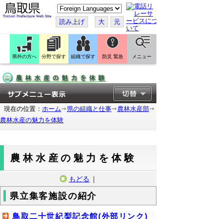
こ
の
ペ
読み上げ
大
元
ー
ジ
を
翻
訳
県外の方へ
分野で探す
組織で探す
防災 緊急
メニュー
す
る
現在の位置：
ホーム
県の組織と仕事
農林水産部
農林水産の魅力を体験
農林水産の魅力を体験
もどる
｜
県立集客施設の紹介
鳥取二十世紀梨記念館(外部リンク)