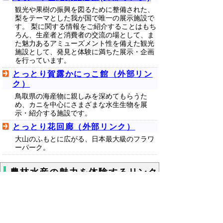
観光や果樹の振興を図るために整備された、
梨をテーマとした我が国で唯一の展示施設で
す。 梨に関する情報をご紹介することはもち
ろん、生産者と消費者の交流の場として、ま
た魅力あるアミューズメント性を備えた観光
施設として、発見と体験に満ちた展示・企画
を行っています。
とっとり賀露かにっこ館（外部リン
ク）
鳥取県の海産物に親しみを深めてもらうた
め、カニを中心にさまざまな水生生物を展
示・紹介する施設です。
とっとり花回廊（外部リンク）
大山のふもとに広がる、日本最大級のフラワ
ーパーク。
農林水産の魅力を体験するリンク
集
鳥取県立農業大学校
これから農業に従事したい方を対象とした