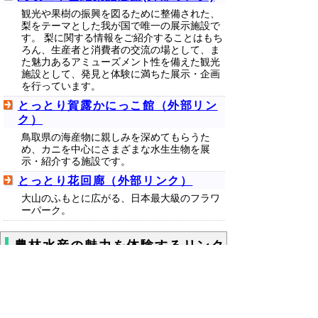
観光や果樹の振興を図るために整備された、
梨をテーマとした我が国で唯一の展示施設で
す。 梨に関する情報をご紹介することはもち
ろん、生産者と消費者の交流の場として、ま
た魅力あるアミューズメント性を備えた観光
施設として、発見と体験に満ちた展示・企画
を行っています。
とっとり賀露かにっこ館（外部リン
ク）
鳥取県の海産物に親しみを深めてもらうた
め、カニを中心にさまざまな水生生物を展
示・紹介する施設です。
とっとり花回廊（外部リンク）
大山のふもとに広がる、日本最大級のフラワ
ーパーク。
農林水産の魅力を体験するリンク
集
鳥取県立農業大学校
これから農業に従事したい方を対象とした