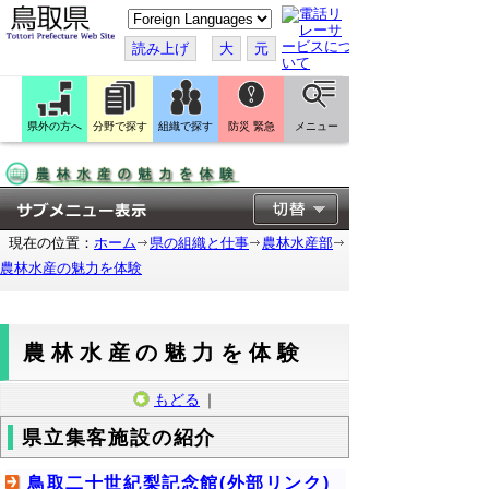
こ
の
ペ
読み上げ
大
元
ー
ジ
を
翻
訳
県外の方へ
分野で探す
組織で探す
防災 緊急
メニュー
す
る
現在の位置：
ホーム
県の組織と仕事
農林水産部
農林水産の魅力を体験
農林水産の魅力を体験
もどる
｜
県立集客施設の紹介
鳥取二十世紀梨記念館(外部リンク)