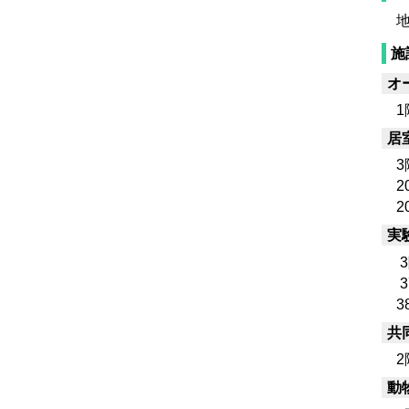
地
施
オ
1階
居
3
20
20
実
3
3
38
共
2
動