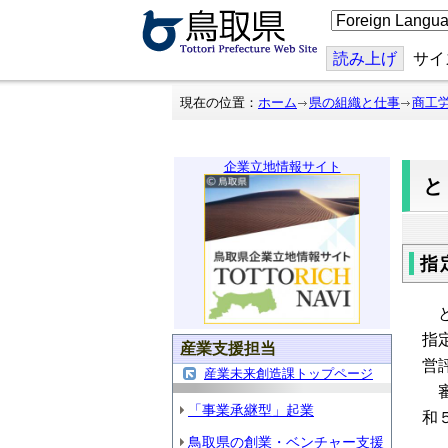
こ
の
ペ
ー
読み上げ
サイ
ジ
を
翻
現在の位置：
ホーム
県の組織と仕事
商工
訳
す
る
企業立地情報サイト
指
と
指
産業支援担当
営
産業未来創造課トップページ
審
「事業承継型」起業
和
鳥取県の創業・ベンチャー支援