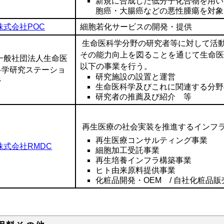
新規に合成した低分子化合物を用い
胞癌・大腸癌などの悪性腫瘍を対象
株式会社POC
細胞若化サービスの開発・提供
生命医科学分野の研究者等に対して活
その能力向上を図ることを通じて生命
一般社団法人生命医
以下の事業を行う。
科学研究ステーショ
研究施設の設置と運営
ン
生命医科学及びこれに関連する分野
研究者の推薦及び紹介 等
再生医療の社会実装を推進するインフ
再生医療コンサルティング事業
株式会社RMDC
細胞加工受託事業
再生培養インフラ構築事業
ヒト由来原料提供事業
化粧品開発・OEM / 自社化粧品