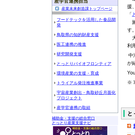
産学官連携担当
援
産業未来創造課トップページ
「
フードテックを活用した食品開
施
発
す
鳥取県の知的財産支援
大
医工連携の推進
利
研究開発支援
中
が
とっとりバイオフロンティア
Yo
環境産業の支援・育成
※
トライアル発注推進事業
宇宙産業創出・鳥取砂丘月面化
プロジェクト
産学官連携の取組
と
補助金・支援の総合窓口
とっとり産業支援ナビ