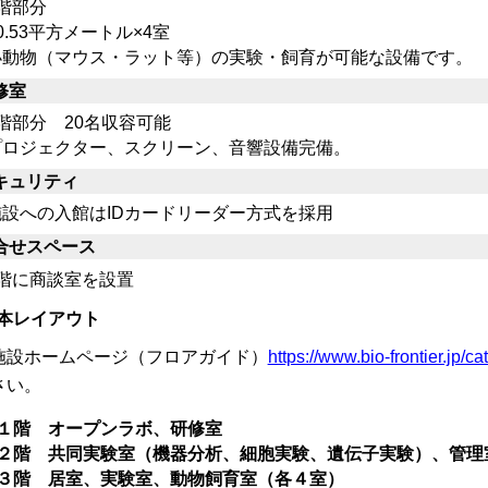
階部分
.53平方メートル×4室
動物（マウス・ラット等）の実験・飼育が可能な設備です。
修室
階部分 20名収容可能
ロジェクター、スクリーン、音響設備完備。
キュリティ
設への入館はIDカードリーダー方式を採用
合せスペース
階に商談室を設置
本レイアウト
施設ホームページ（フロアガイド）
https://www.bio-frontier.jp/c
さい。
階 オープンラボ、研修室
階 共同実験室（機器分析、細胞実験、遺伝子実験）、管
階 居室、実験室、動物飼育室（各４室）