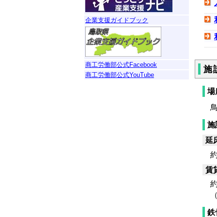
企業支援ガイドブック
商工労働部公式Facebook
施
商工労働部公式YouTube
場
鳥
施
延
約1
賃
約4
（
鉄