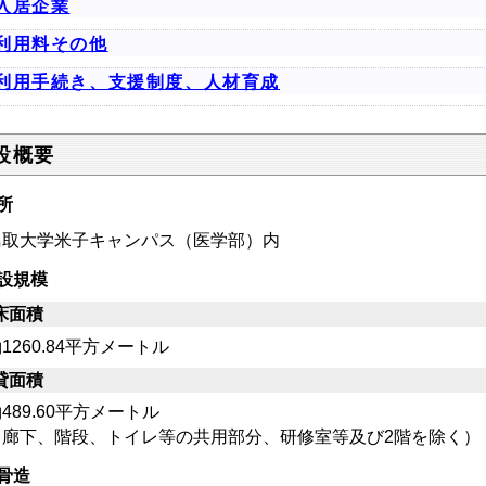
入居企業
利用料その他
利用手続き、支援制度、人材育成
設概要
所
取大学米子キャンパス（医学部）内
設規模
床面積
260.84平方メートル
貸面積
89.60平方メートル
廊下、階段、トイレ等の共用部分、研修室等及び2階を除く）
骨造