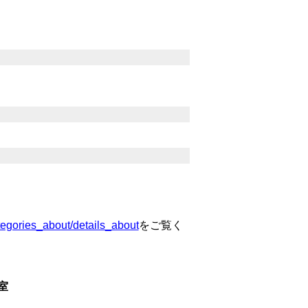
ategories_about/details_about
をご覧く
理室