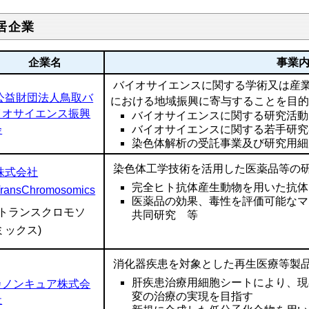
居企業
企業名
事業
バイオサイエンスに関する学術又は産
公益財団法人鳥取バ
における地域振興に寄与することを目
イオサイエンス振興
バイオサイエンスに関する研究活動
会
バイオサイエンスに関する若手研究
染色体解析の受託事業及び研究用細
染色体工学技術を活用した医薬品等の
株式会社
完全ヒト抗体産生動物を用いた抗体
ransChromosomics
医薬品の効果、毒性を評価可能なマ
(トランスクロモソ
共同研究 等
ミックス)
消化器疾患を対象とした再生医療等製
肝疾患治療用細胞シートにより、現
カノンキュア株式会
変の治療の実現を目指す
社