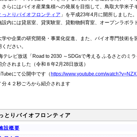
、さらにはバイオ産業集積への発展を目指して、鳥取大学米子
とっとりバイオフロンティア
」を平成23年4月に開所しました
設内には貸居室、貸実験室、貸動物飼育室、オープンラボラ
。
学や企業の研究開発・事業化促進、また、バイオ専門技術を習
用ください。
海テレビ放送「Road to 2030 ～SDGsで考える ふるさと
紹介されました（令和８年2月28日放送）
uTubeにて公開中です（
https://www.youtube.com/watch?v=NZ
７分４２秒ごろから紹介されます
っとりバイオフロンティア
施設概要