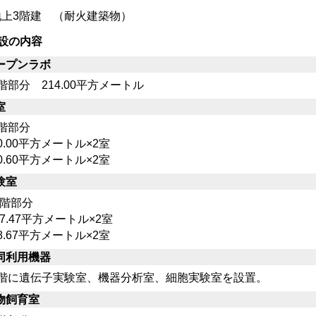
上3階建 （耐火建築物）
設の内容
ープンラボ
部分 214.00平方メートル
室
階部分
.00平方メートル×2室
.60平方メートル×2室
験室
階部分
7.47平方メートル×2室
.67平方メートル×2室
同利用機器
階に遺伝子実験室、機器分析室、細胞実験室を設置。
物飼育室