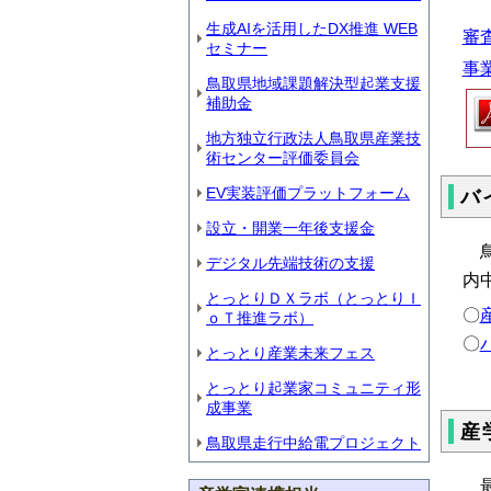
生成AIを活用したDX推進 WEB
審査
セミナー
事業
鳥取県地域課題解決型起業支援
補助金
地方独立行政法人鳥取県産業技
術センター評価委員会
EV実装評価プラットフォーム
バ
設立・開業一年後支援金
鳥
デジタル先端技術の支援
内
とっとりＤＸラボ（とっとりＩ
〇
ｏＴ推進ラボ）
〇
とっとり産業未来フェス
とっとり起業家コミュニティ形
成事業
産
鳥取県走行中給電プロジェクト
最