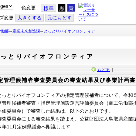
色変更
標準
黒
青
ズ変更
大
きくする
元
にもどす
労働部
産業未来創造課
とっとりバイオフロンティア
とっとりバイオフロンティア
もどる
｜
定管理候補者審査委員会の審査結果及び事業計画書
っとりバイオフロンティアの指定管理候補者について、令和５年
定管理候補者審査・指定管理施設運営評価委員会（商工労働部
評価委員会）で審査した結果は、以下のとおりです。
査委員会による審査結果を踏まえ、公益財団法人鳥取県産業振
５年11月定例県議会へ附議します。