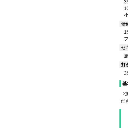
3
10
小
研
1
プ
セ
施
打
3
基
⇒
だ
１
２
３