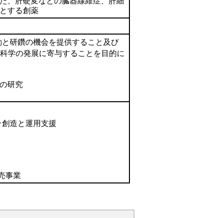
た、肝硬変などの臓器線維症、肝細
とする創薬
動と研鑽の機会を提供すること及び
医科学の発展に寄与することを目的に
の研究
ラ創造と運用支援
販売事業