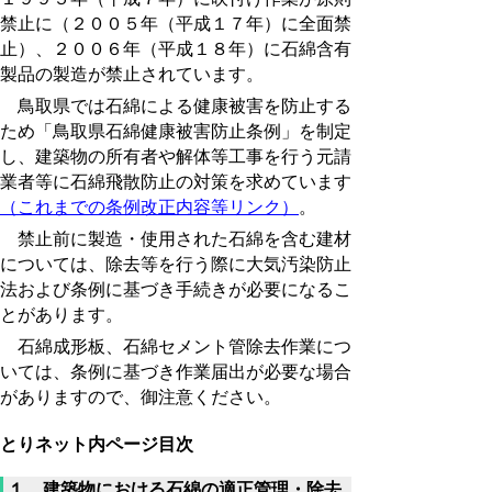
禁止に（２００５年（平成１７年）に全面禁
止）、２００６年（平成１８年）に石綿含有
製品の製造が禁止されています。
鳥取県では石綿による健康被害を防止する
ため「鳥取県石綿健康被害防止条例」を制定
し、建築物の所有者や解体等工事を行う元請
業者等に石綿飛散防止の対策を求めています
（これまでの条例改正内容等リンク）
。
禁止前に製造・使用された石綿を含む建材
については、除去等を行う際に大気汚染防止
法および条例に基づき手続きが必要になるこ
とがあります。
石綿成形板、石綿セメント管除去作業につ
いては、条例に基づき作業届出が必要な場合
がありますので、御注意ください。
とりネット内ページ目次
１ 建築物における石綿の適正管理・除去