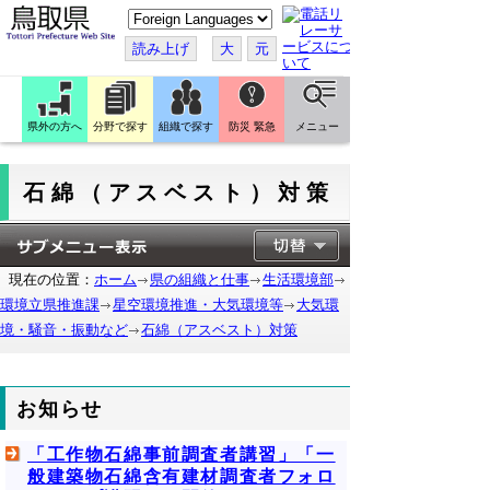
こ
の
ペ
読み上げ
大
元
ー
ジ
を
翻
訳
県外の方へ
分野で探す
組織で探す
防災 緊急
メニュー
す
る
石綿（アスベスト）対策
現在の位置：
ホーム
県の組織と仕事
生活環境部
環境立県推進課
星空環境推進・大気環境等
大気環
境・騒音・振動など
石綿（アスベスト）対策
お知らせ
「工作物石綿事前調査者講習」「一
般建築物石綿含有建材調査者フォロ