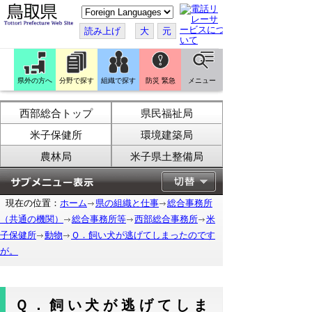
こ
の
ペ
読み上げ
大
元
ー
ジ
を
翻
訳
県外の方へ
分野で探す
組織で探す
防災 緊急
メニュー
す
る
西部総合トップ
県民福祉局
米子保健所
環境建築局
農林局
米子県土整備局
現在の位置：
ホーム
県の組織と仕事
総合事務所
（共通の機関）
総合事務所等
西部総合事務所
米
子保健所
動物
Ｑ．飼い犬が逃げてしまったのです
が。
Ｑ．飼い犬が逃げてしま