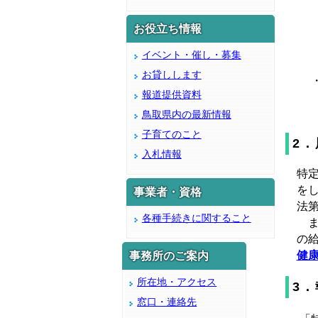
１
お役立ち情報
（
イベント・催し・募集
お貸しします
・
報道提供資料
概
鳥取県内の最新情報
子育てのこと
2．
入札情報
特
を
事業者・資格
法第
各種手続きに関すること
ま
の
健康
事務所のご案内
所在地・アクセス
3．
窓口・連絡先