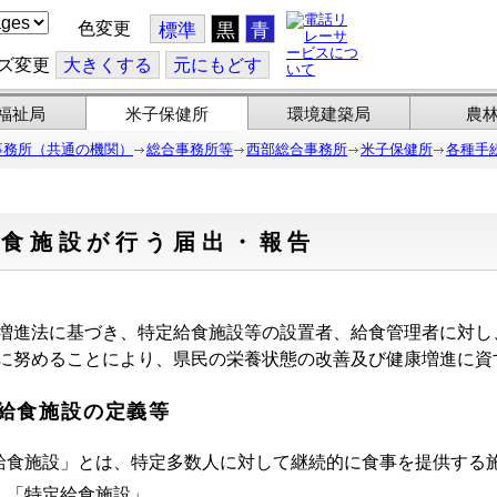
色変更
標準
黒
青
ズ変更
大
きくする
元
にもどす
福祉局
米子保健所
環境建築局
農
事務所（共通の機関）
総合事務所等
西部総合事務所
米子保健所
各種手
給食施設が行う届出・報告
増進法に基づき、特定給食施設等の設置者、給食管理者に対し
に努めることにより、県民の栄養状態の改善及び健康増進に資
．給食施設の定義等
給食施設」とは、特定多数人に対して継続的に食事を提供する
「特定給食施設」