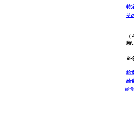
特
そ
（
願
※
給食
給食
給食