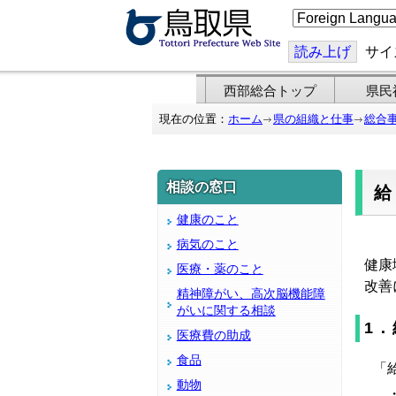
こ
の
ペ
ー
読み上げ
サイ
ジ
を
翻
西部総合トップ
県民
訳
す
現在の位置：
ホーム
県の組織と仕事
総合
る
相談の窓口
健康のこと
病気のこと
健康
医療・薬のこと
改善
精神障がい、高次脳機能障
がいに関する相談
1
医療費の助成
食品
「
動物
・