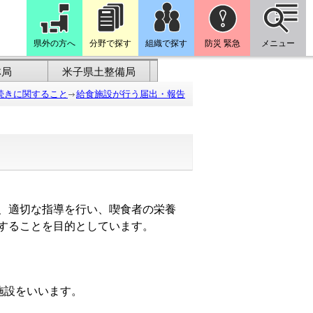
県外の方へ
分野で探す
組織で探す
防災 緊急
メニュー
林局
米子県土整備局
続きに関すること
給食施設が行う届出・報告
、適切な指導を行い、喫食者の栄養
することを目的としています。
施設をいいます。