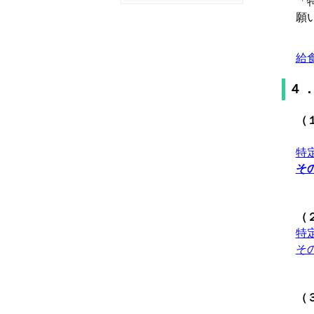
「
願
給食
４
（
特定
その
（
特定
その
（