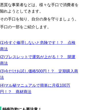
悪質な事業者などは、様々な手口で消費者を
陥れようとしてきます。
その手口を知り、自分の身を守りましょう。
手口の一部をご紹介します。
(1)今すぐ修理しないと危険です！？ 点検
商法
(2)ブレスレットで運気が上がる！？ 開運
商法
(3)今だけお試し価格500円！？ 定期購入商
法
(4)マル秘マニュアルで簡単に月収100万
円！？ 商材商法
特殊詐欺にも要注意！