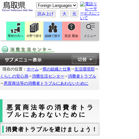
こ
の
ペ
読み上げ
大
元
ー
ジ
を
翻
訳
県外の方へ
分野で探す
組織で探す
防災 緊急
メニュー
す
る
現在の位置：
ホーム
県の組織と仕事
生活環境部
くらしの安心局
消費生活センター
消費者トラブル
悪質商法等の消費者トラブルにあわないために
悪質商法等の消費者トラ
ブルにあわないために
消費者トラブルを避けましょう！