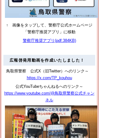
↑ 画像をタップして、警察庁公式ホームページ
「警察庁推奨アプリ」に移動
警察庁推奨アプリ(pdf:384KB)
広報啓発用動画を作成いたしました！
鳥取県警察 公式X（旧Twitter）へのリンク～
https://x.com/TP_kouhou
公式YouTubeちゃんねるへのリンク～
https://www.youtube.com/@鳥取県警察公式チャン
ネル