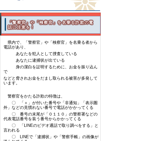
「警察官」や「検察官」を名乗る詐欺の電
話に注意を！
県内で、「警察官」や「検察官」を名乗る者から
電話があり、
あなたを犯人として捜査している
あなたに逮捕状が出ている
身の潔白を証明するために、お金を振り込ん
で
などと脅されお金をだまし取られる被害が多発して
います。
警察官をかたる詐欺の特徴は、
〇 「＋」が付いた番号や「非通知」「表示圏
外」などの見慣れない番号で電話がかかってくる
〇 番号の末尾が「０１１０」の警察署などの
代表電話番号を装う番号からかかってくる
〇 「LINEのビデオ通話で取り調べをする」と
言われる
〇 LINEで「逮捕状」や「警察手帳」の画像が