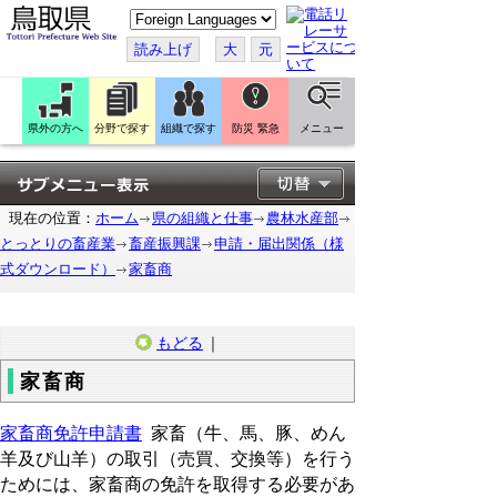
こ
の
ペ
読み上げ
大
元
ー
ジ
を
翻
訳
県外の方へ
分野で探す
組織で探す
防災 緊急
メニュー
す
る
現在の位置：
ホーム
県の組織と仕事
農林水産部
とっとりの畜産業
畜産振興課
申請・届出関係（様
式ダウンロード）
家畜商
もどる
｜
家畜商
家畜商免許申請書
家畜（牛、馬、豚、めん
羊及び山羊）の取引（売買、交換等）を行う
ためには、家畜商の免許を取得する必要があ