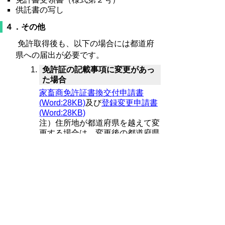
供託書の写し
４．その他
免許取得後も、以下の場合には都道府
県への届出が必要です。
免許証の記載事項に変更があっ
た場合
家畜商免許証書換交付申請書
(Word:28KB)
及び
登録変更申請書
(Word:28KB)
注）住所地が都道府県を越えて変
更する場合は、変更後の都道府県
への届出も必要
免許証を紛失した場合
家畜商免許証再交付申請書
(Word:28KB)
家畜商を廃業した場合
家畜商廃業届(Word:30KB)
なお、家畜商を廃業した場合に