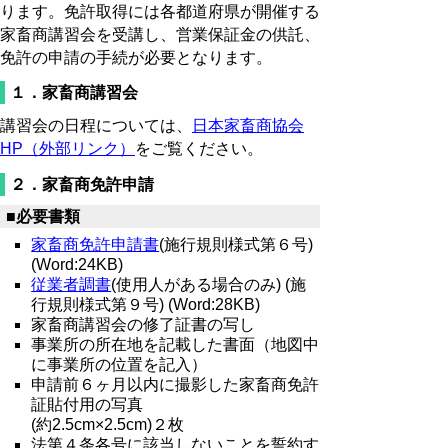
ります。免許取得には各都道府県が開催する
家畜商講習会を受講し、営業保証金の供託、
免許の申請の手続が必要となります。
１．家畜商講習会
講習会の日程については、
日本家畜商協会
HP（外部リンク）
をご覧ください。
２．家畜商免許申請
■必要書類
家畜商免許申請書
(施行規則様式第６号)
(Word:24KB)
従業者調書
(使用人がある場合のみ) (施
行規則様式第９号) (Word:28KB)
家畜商講習会の修了証書の写し
事業所の所在地を記載した書面（地図中
に事業所の位置を記入）
申請前６ヶ月以内に撮影した家畜商免許
証貼付用の写真
(約2.5cm×2.5cm)２枚
法第４条各号に該当しないことを誓約す