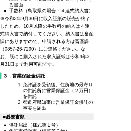
る書面
手数料（鳥取県の場合：４連式納入書）
※令和3年9月30日に収入証紙の販売が終了
したため、10月以降の手数料の納入は４連
式納入書で納付してください。納入書は畜産
課にありますので、申請される方は畜産課
（0857-26-7290）にご連絡ください。な
お、既にご購入された収入証紙は令和4年3
月31日まで利用可能です。
３．営業保証金供託
免許証を受領後、住所地の最寄り
の供託所に営業保証金（２万円）
を供託
都道府県知事に営業保証金供託の
事実を届出
■必要書類
供託届出（様式第１号）
免許書受領書（様式第２号）