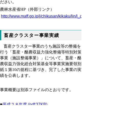
ださい。
農林水産省
HP
（外部リンク）
http://www.maff.go.jp/j/chikusan/kikaku/lin/l_cluster.html
畜産クラスター事業実績
畜産クラスター事業のうち施設等の整備を
行う「畜産・酪農収益力強化整備等特別対策
事業（施設整備事業）」について、畜産・酪
農収益力強化総合対策基金等事業実施要領別
紙１第
10
の規程に基づき、完了した事業の実
績を公表します。
事業概要は別添ファイルのとおりです。
■
平成２８年度 (pdf:37KB)
■
平成２９年度 (pdf:23KB)