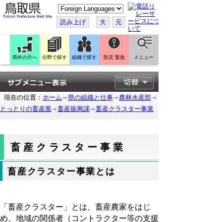
こ
の
ペ
読み上げ
大
元
ー
ジ
を
翻
訳
県外の方へ
分野で探す
組織で探す
防災 緊急
メニュー
す
る
現在の位置：
ホーム
県の組織と仕事
農林水産部
とっとりの畜産業
畜産振興課
畜産クラスター事業
畜産クラスター事業
畜産クラスター事業とは
「畜産クラスター」とは、畜産農家をはじ
め、地域の関係者（コントラクター等の支援