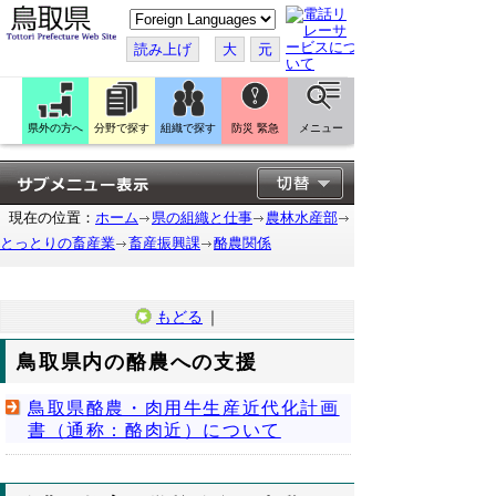
こ
の
ペ
読み上げ
大
元
ー
ジ
を
翻
訳
県外の方へ
分野で探す
組織で探す
防災 緊急
メニュー
す
る
現在の位置：
ホーム
県の組織と仕事
農林水産部
とっとりの畜産業
畜産振興課
酪農関係
もどる
｜
鳥取県内の酪農への支援
鳥取県酪農・肉用牛生産近代化計画
書（通称：酪肉近）について