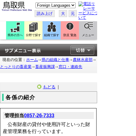
こ
の
ペ
読み上げ
大
元
ー
ジ
を
翻
訳
県外の方へ
分野で探す
組織で探す
防災 緊急
メニュー
す
る
現在の位置：
ホーム
県の組織と仕事
農林水産部
とっとりの畜産業
畜産振興課
窓口・連絡先
もどる
｜
各係の紹介
管理担当
0857-26-7333
公有財産の貸付や使用許可といった財
産管理業務を行っています。