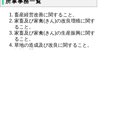
所掌事務一覧
畜産経営改善に関すること。
家畜及び家禽(きん)の改良増殖に関す
ること。
家畜及び家禽(きん)の生産振興に関す
ること。
草地の造成及び改良に関すること。
飼料に関すること。
家畜排せつ物に係る環境整備、堆肥利
用に関すること
その他畜産に関すること。
▲ページ上部に戻る
と
個人情報保護
|
リンクについて
|
著作権に
り
ついて
|
アクセシビリティ
ネ
ッ
鳥取県農林水産部畜産振興局畜産振興
課