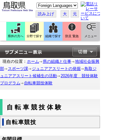
こ
の
ペ
読み上げ
大
元
ー
ジ
を
翻
訳
県外の方へ
分野で探す
組織で探す
防災 緊急
メニュー
す
る
現在の位置：
ホーム
県の組織と仕事
地域社会振興
部
スポーツ課
ジュニアアスリートの発掘
鳥取ジ
ュニアアスリート候補生の活動
2026年度 競技体験
プログラム
自転車競技体験
自転車競技体験
自転車競技
年間目標