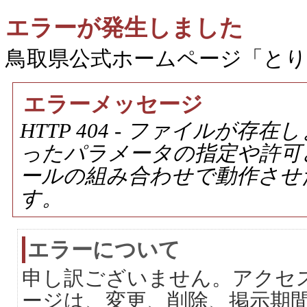
エラーが発生しました
鳥取県公式ホームページ「と
エラーメッセージ
HTTP 404 - ファイルが
ったパラメータの指定や許可
ールの組み合わせで動作させ
す。
エラーについて
申し訳ございません。アクセ
ージは、変更、削除、掲示期