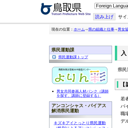
こ
の
ペ
ー
読み上げ
サイ
ジ
を
翻
現在の位置：
ホーム
県の組織と仕事
男女
訳
す
る
県民運動課
県民運動課トップ
県民
【
男女共同参画人材バンク（講師
を探す、講師に登録する）
若
アンコンシャス・バイアス
バ
解消県民運動
職
デ
キズキアイとっとり県民運動