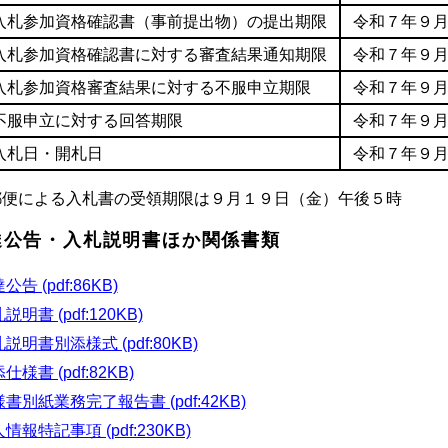
入札参加資格確認書（事前提出物）の提出期限
令和７年９月
入札参加資格確認書に対する審査結果通知期限
令和７年９月
入札参加資格審査結果に対する不服申立期限
令和７年９月
不服申立に対する回答期限
令和７年９
入札日・開札日
令和７年９月
郵便による入札書の受領期限は９月１９日（金）午後５時
達公告・入札説明書ほか関係書類
公告 (pdf:86KB)
説明書 (pdf:120KB)
説明書別添様式 (pdf:80KB)
仕様書 (pdf:82KB)
書別紙業務完了報告書 (pdf:42KB)
情報特記事項 (pdf:230KB)