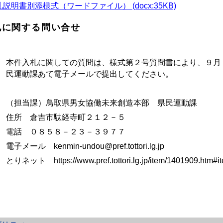
説明書別添様式（ワードファイル） (docx:35KB)
札に関する問い合せ
本件入札に関しての質問は、様式第２号質問書により、９月
民運動課あて電子メールで提出してください。
（担当課）
鳥取県男女協働未来創造本部 県民運動課
住所 倉吉市駄経寺町２１２－５
電話 ０８５８－２３－３９７７
電子メール kenmin-undou@pref.tottori.lg.jp
とりネット https://www.pref.tottori.lg.jp/item/1401909.htm#i