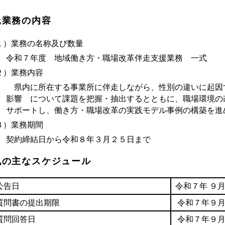
託業務の内容
１）業務の名称及び数量
令和７年度 地域働き方・職場改革伴走支援業務 一式
２）業務内容
県内に所在する事業所に伴走しながら、性別の違いに起因
影響 について課題を把握・抽出するとともに、職場環境の
サポートし、働き方・職場改革の実践モデル事例の構築を進
３）業務期間
契約締結日から令和８年３月２５日まで
札の主なスケジュール
公告日
令和７年 ９
質問書の提出期限
令和７年９月
質問回答日
令和７年９