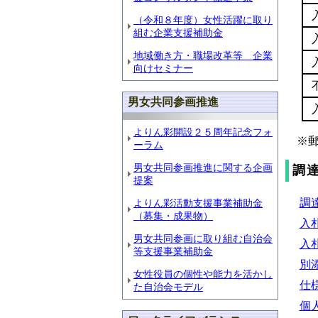
（令和８年度）女性活躍に取り
組む企業支援補助金
地域働き方・職場改革等 企業
向けセミナー
男女共同参画推進
よりん彩開設２５周年記念フォ
※
ーラム
男女共同参画推進に関する企画
調
提案
調達
よりん彩活動支援事業補助金
（募集・成果物）
入札
男女共同参画に取り組む自治会
入札
等支援事業補助金
別添
女性役員の個性や能力を活かし
仕様
た自治会モデル
個人