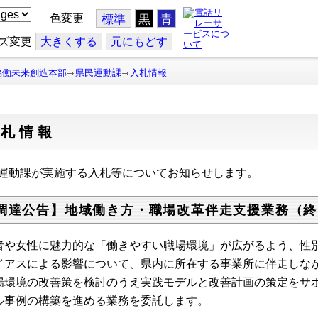
色変更
標準
黒
青
ズ変更
大
きくする
元
にもどす
協働未来創造本部
県民運動課
入札情報
入札情報
運動課が実施する入札等についてお知らせします。
調達公告】地域働き方・職場改革伴走支援業務（終
者や女性に魅力的な「働きやすい職場環境」が広がるよう、性
イアスによる影響について、県内に所在する事業所に伴走しな
場環境の改善策を検討のうえ実践モデルと改善計画の策定をサ
ル事例の構築を進める業務を委託します。