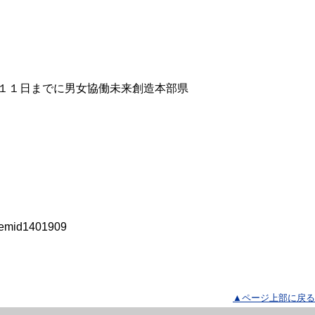
１１日までに男女協働未来創造本部県
temid1401909
▲ページ上部に戻る