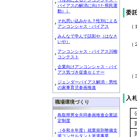
（性別によるアンコンシャス・
バイアスの解消に向けた県民運
動））
委
それ思い込みかも？性別による
（
アンコンシャス・バイアス
みんなで学んで話彩や（はなさ
いや）
（
アンコンシャス・バイアス川柳
コンテスト
企業向けアンコンシャス・バイ
アス気づき促進セミナー
（
ジェンダーバイアス解消・男性
の家事育児参画推進
入
職場環境づくり
鳥取県男女共同参画推進企業認
定制度
（令和８年度）就業規則整備支
援コンサルタント派遣事業