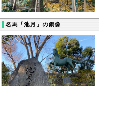
名馬「池月」の銅像
▲ページ上部に戻る
と
個人情報保護
|
リンクについて
|
著作権に