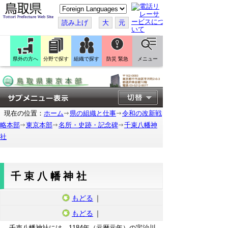
こ
の
ペ
読み上げ
大
元
ー
ジ
を
翻
訳
県外の方へ
分野で探す
組織で探す
防災 緊急
メニュー
す
る
現在の位置：
ホーム
県の組織と仕事
令和の改新戦
略本部
東京本部
名所・史跡・記念碑
千束八幡神
社
千束八幡神社
もどる
｜
もどる
｜
千束八幡神社には、1184年（元暦元年）の宇治川