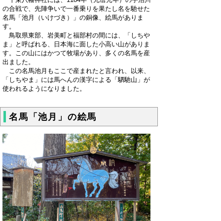
の合戦で、先陣争いで一番乗りを果たし名を馳せた
名馬「池月（いけづき）」の銅像、絵馬がありま
す。
鳥取県東部、岩美町と福部村の間には、「しちや
ま」と呼ばれる、日本海に面した小高い山がありま
す。この山にはかつて牧場があり、多くの名馬を産
出ました。
この名馬池月もここで産まれたと言われ、以来、
「しちやま」には馬へんの漢字による「駟馳山」が
使われるようになりました。
名馬「池月」の絵馬