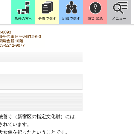
県外の方へ
分野で探す
組織で探す
防災 緊急
メニュー
法善寺（新宿区の指定文化財）には、
されています。
天女像を祀ったということです。