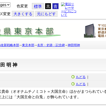
色変更
標準
黒
青
ズ変更
大
きくする
元
にもどす
の改新戦略本部
東京本部
名所・史跡・記念碑
神田明神
神田明神
もどる
｜
もどる
｜
己貴命（オオナムチノミコト＝大国主命）ほかがまつられてい
左上には「大国主命と白兎」が飾られています。