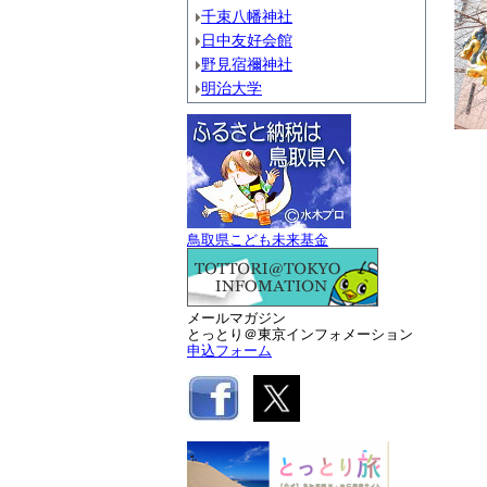
千束八幡神社
日中友好会館
野見宿禰神社
明治大学
鳥取県こども未来基金
メールマガジン
とっとり＠東京インフォメーション
申込フォーム