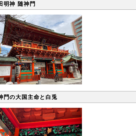
田明神 随神門
神門の大国主命と白兎