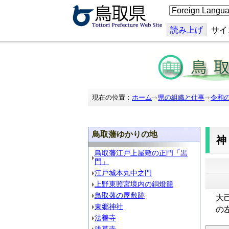
こ
の
ペ
ー
読み上げ
サイ
ジ
を
翻
訳
す
る
現在の位置：
ホーム
県の組織と仕事
令和
鳥取藩ゆかりの地
鳥取藩江戸上屋敷の正門「黒
門」
江戸城本丸中之門
上野東照宮境内の銅燈籠
鳥取藩の屋敷跡
大
東郷神社
の
法善寺