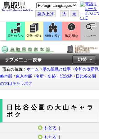
こ
の
ペ
読み上げ
大
元
ー
ジ
を
翻
訳
県外の方へ
分野で探す
組織で探す
防災 緊急
メニュー
す
る
現在の位置：
ホーム
県の組織と仕事
令和の改新戦
略本部
東京本部
名所・史跡・記念碑
日比谷公園
の大山キャラボク
日比谷公園の大山キャラ
ボク
もどる
｜
もどる
｜